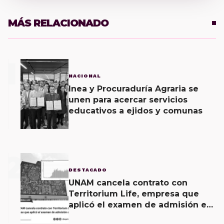
MÁS RELACIONADO
1
NACIONAL
Inea y Procuraduría Agraria se
unen para acercar servicios
educativos a ejidos y comunas
2
DESTACADO
UNAM cancela contrato con
Territorium Life, empresa que
aplicó el examen de admisión en
línea