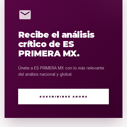
mail
Recibe el análisis
crítico de ES
PRIMERA MX.
Únete a ES PRIMERA MX con lo más relevante
del análisis nacional y global.
SUSCRIBIRSE AHORA