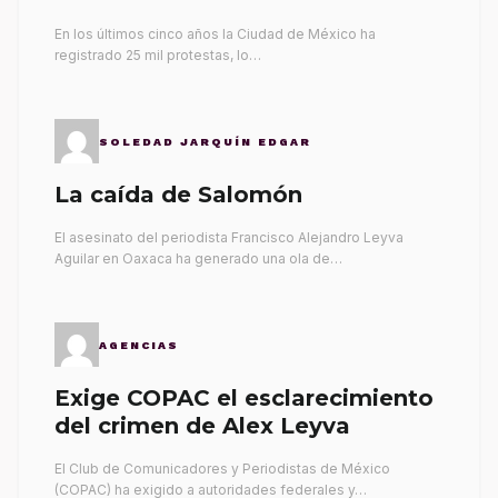
gobernantes
En los últimos cinco años la Ciudad de México ha
registrado 25 mil protestas, lo…
SOLEDAD JARQUÍN EDGAR
La caída de Salomón
El asesinato del periodista Francisco Alejandro Leyva
Aguilar en Oaxaca ha generado una ola de…
AGENCIAS
Exige COPAC el esclarecimiento
del crimen de Alex Leyva
El Club de Comunicadores y Periodistas de México
(COPAC) ha exigido a autoridades federales y…