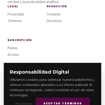
verdad y la profundidad analítica.
LEGAL
REDACCIÓN
Privacidad
Contacto
Términos
Directorio
SUSCRIPCIÓN
Planes
Acceso
Responsabilidad Digital
Utilizamos cookies para optimizar nuestra plataforma y
ofrecer contenidos alineados a su interés editorial. Al
© 2026 ES PRIMERA MX. ALGUNOS DERECHOS
RESERVADOS / DESIGN
MAKING.MX
continuar navegando, usted consiente el uso de estas
tecnologías.
ACEPTAR TÉRMINOS
PRIVACIDAD