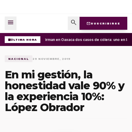
menu
search
mail
SUSCRIBIRSE
Confirman en Oaxaca dos casos de cólera: uno en la C
ÚLTIMA HORA
NACIONAL
29 NOVIEMBRE, 2019
En mi gestión, la
honestidad vale 90% y
la experiencia 10%:
López Obrador