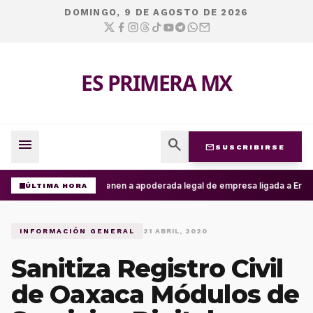
DOMINGO, 9 DE AGOSTO DE 2026
ES PRIMERA MX
menu
search
mail
SUSCRIBIRSE
Detienen a apoderada legal de empresa ligada a Ernesto
ÚLTIMA HORA
INFORMACIÓN GENERAL
21 ABRIL, 2020
Sanitiza Registro Civil
de Oaxaca Módulos de