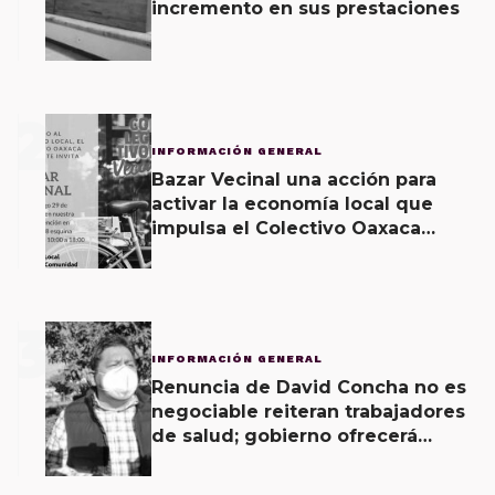
incremento en sus prestaciones
2
INFORMACIÓN GENERAL
Bazar Vecinal una acción para
activar la economía local que
impulsa el Colectivo Oaxaca
Vecinal
3
INFORMACIÓN GENERAL
Renuncia de David Concha no es
negociable reiteran trabajadores
de salud; gobierno ofrecerá
contrapropuesta a demandas