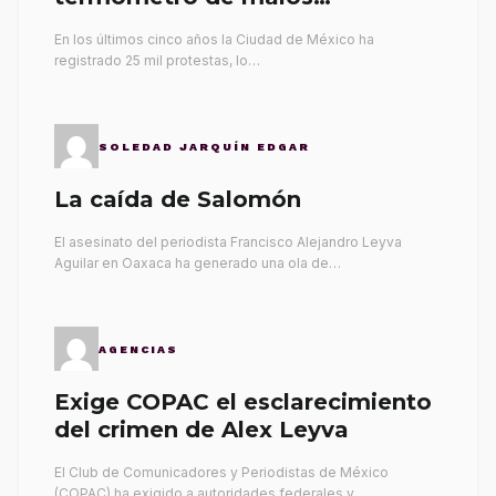
gobernantes
En los últimos cinco años la Ciudad de México ha
registrado 25 mil protestas, lo…
SOLEDAD JARQUÍN EDGAR
La caída de Salomón
El asesinato del periodista Francisco Alejandro Leyva
Aguilar en Oaxaca ha generado una ola de…
AGENCIAS
Exige COPAC el esclarecimiento
del crimen de Alex Leyva
El Club de Comunicadores y Periodistas de México
(COPAC) ha exigido a autoridades federales y…