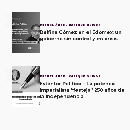
2
MIGUEL ÁNGEL CASIQUE OLIVOS
Delfina Gómez en el Edomex: un
gobierno sin control y en crisis
3
MIGUEL ÁNGEL CASIQUE OLIVOS
Esténtor Político – La potencia
imperialista “festeja” 250 años de
la independencia