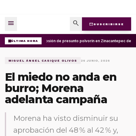
menu
search
mail
SUSCRIBIRSE
Explosión de presunto polvorín en Zinacantepec deja 
ÚLTIMA HORA
MIGUEL ÁNGEL CASIQUE OLIVOS
26 JUNIO, 2026
El miedo no anda en
burro; Morena
adelanta campaña
Morena ha visto disminuir su
aprobación del 48 % al 42 % y,