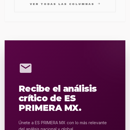
arrow_forward
VER TODAS LAS COLUMNAS
mail
Recibe el análisis
crítico de ES
PRIMERA MX.
Únete a ES PRIMERA MX con lo más relevante
del análisis nacional y global.