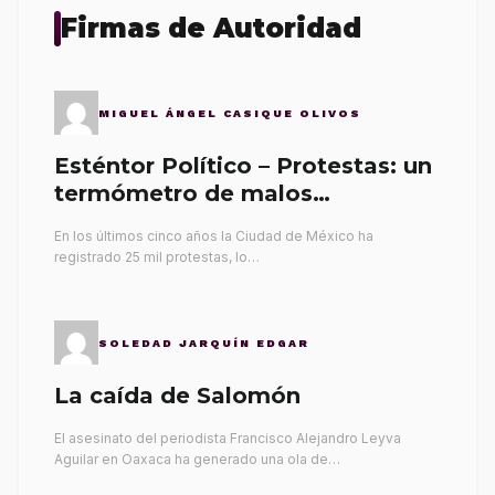
Firmas de Autoridad
MIGUEL ÁNGEL CASIQUE OLIVOS
Esténtor Político – Protestas: un
termómetro de malos
gobernantes
En los últimos cinco años la Ciudad de México ha
registrado 25 mil protestas, lo…
SOLEDAD JARQUÍN EDGAR
La caída de Salomón
El asesinato del periodista Francisco Alejandro Leyva
Aguilar en Oaxaca ha generado una ola de…