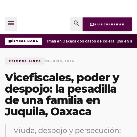
menu
search
mail
SUSCRIBIRSE
Confirman en Oaxaca dos casos de cólera: uno en la Cue
ÚLTIMA HORA
PRIMERA LÍNEA
23 JUNIO, 2026
Vicefiscales, poder y
despojo: la pesadilla
de una familia en
Juquila, Oaxaca
Viuda, despojo y persecución: