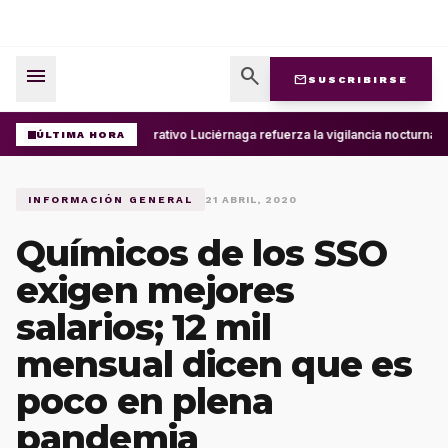
menu
search
mail
SUSCRIBIRSE
Operativo Luciérnaga refuerza la vigilancia nocturna 
ÚLTIMA HORA
INFORMACIÓN GENERAL
21 ABRIL, 2020
Químicos de los SSO
exigen mejores
salarios; 12 mil
mensual dicen que es
poco en plena
pandemia