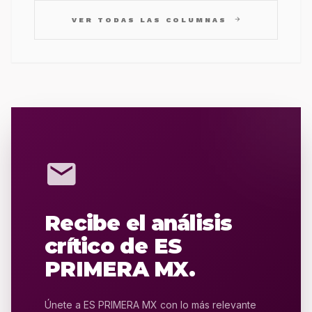
arrow_forward
VER TODAS LAS COLUMNAS
mail
Recibe el análisis
crítico de ES
PRIMERA MX.
Únete a ES PRIMERA MX con lo más relevante