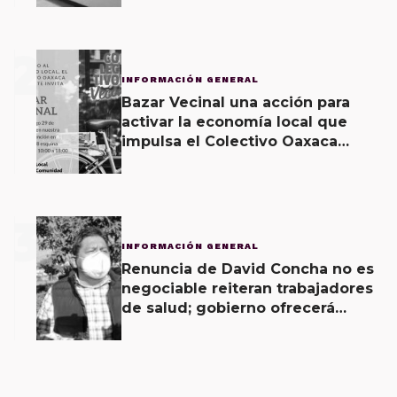
2
INFORMACIÓN GENERAL
Bazar Vecinal una acción para
activar la economía local que
impulsa el Colectivo Oaxaca
Vecinal
3
INFORMACIÓN GENERAL
Renuncia de David Concha no es
negociable reiteran trabajadores
de salud; gobierno ofrecerá
contrapropuesta a demandas