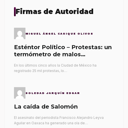
Firmas de Autoridad
MIGUEL ÁNGEL CASIQUE OLIVOS
Esténtor Político – Protestas: un
termómetro de malos
gobernantes
En los últimos cinco años la Ciudad de México ha
registrado 25 mil protestas, lo…
SOLEDAD JARQUÍN EDGAR
La caída de Salomón
El asesinato del periodista Francisco Alejandro Leyva
Aguilar en Oaxaca ha generado una ola de…