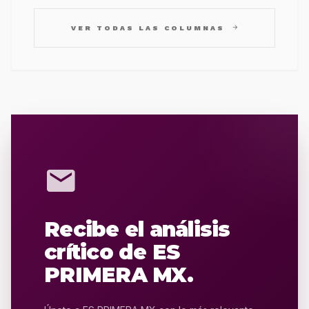
arrow_forward
VER TODAS LAS COLUMNAS
mail
Recibe el análisis
crítico de ES
PRIMERA MX.