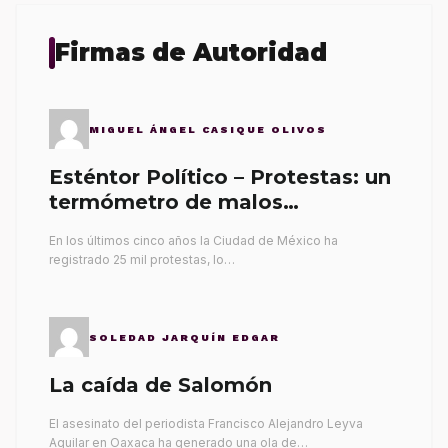
Firmas de Autoridad
MIGUEL ÁNGEL CASIQUE OLIVOS
Esténtor Político – Protestas: un
termómetro de malos
gobernantes
En los últimos cinco años la Ciudad de México ha
registrado 25 mil protestas, lo…
SOLEDAD JARQUÍN EDGAR
La caída de Salomón
El asesinato del periodista Francisco Alejandro Leyva
Aguilar en Oaxaca ha generado una ola de…