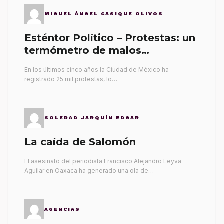
MIGUEL ÁNGEL CASIQUE OLIVOS
Esténtor Político – Protestas: un
termómetro de malos
gobernantes
En los últimos cinco años la Ciudad de México ha
registrado 25 mil protestas, lo…
SOLEDAD JARQUÍN EDGAR
La caída de Salomón
El asesinato del periodista Francisco Alejandro Leyva
Aguilar en Oaxaca ha generado una ola de…
AGENCIAS