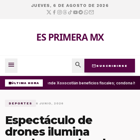
JUEVES, 6 DE AGOSTO DE 2026
ES PRIMERA MX
menu
search
mail
SUSCRIBIRSE
Extiende Xoxocotlán beneficios fiscales; condona has
ÚLTIMA HORA
DEPORTES
6 JUNIO, 2026
Espectáculo de
drones ilumina