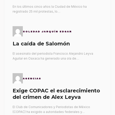
gobernantes
En los últimos cinco años la Ciudad de México ha
registrado 25 mil protestas, lo…
SOLEDAD JARQUÍN EDGAR
La caída de Salomón
El asesinato del periodista Francisco Alejandro Leyva
Aguilar en Oaxaca ha generado una ola de…
AGENCIAS
Exige COPAC el esclarecimiento
del crimen de Alex Leyva
El Club de Comunicadores y Periodistas de México
(COPAC) ha exigido a autoridades federales y…