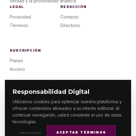
verdad y la profundidad analítica.
LEGAL
REDACCIÓN
Privacidad
Contacto
Términos
Directorio
SUSCRIPCIÓN
Planes
Acceso
Responsabilidad Digital
Utilizamos cookies para optimizar nuestra plataforma y
ofrecer contenidos alineados a su interés editorial. Al
© 2026 ES PRIMERA MX. ALGUNOS DERECHOS
RESERVADOS / DESIGN
MAKING.MX
continuar navegando, usted consiente el uso de estas
tecnologías.
ACEPTAR TÉRMINOS
PRIVACIDAD