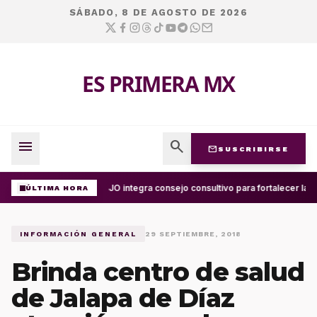
SÁBADO, 8 DE AGOSTO DE 2026
ES PRIMERA MX
menu
search
mail
SUSCRIBIRSE
UABJO integra consejo consultivo para fortalecer la c
ÚLTIMA HORA
INFORMACIÓN GENERAL
29 SEPTIEMBRE, 2018
Brinda centro de salud
de Jalapa de Díaz