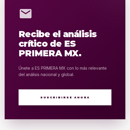
mail
Recibe el análisis
crítico de ES
PRIMERA MX.
Únete a ES PRIMERA MX con lo más relevante
del análisis nacional y global.
SUSCRIBIRSE AHORA