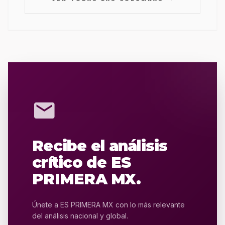
mail
Recibe el análisis
crítico de ES
PRIMERA MX.
Únete a ES PRIMERA MX con lo más relevante
del análisis nacional y global.