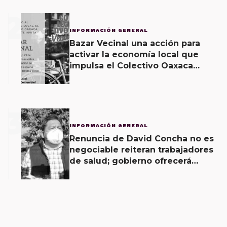
2
INFORMACIÓN GENERAL
Bazar Vecinal una acción para
activar la economía local que
impulsa el Colectivo Oaxaca
Vecinal
3
INFORMACIÓN GENERAL
Renuncia de David Concha no es
negociable reiteran trabajadores
de salud; gobierno ofrecerá
contrapropuesta a demandas