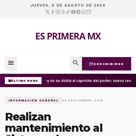
JUEVES, 6 DE AGOSTO DE 2026
ES PRIMERA MX
menu
search
mail
SUSCRIBIRSE
La ley no se dobla al capricho del poder; nuevo revés
ÚLTIMA HORA
INFORMACIÓN GENERAL
26 SEPTIEMBRE, 2018
Realizan
mantenimiento al