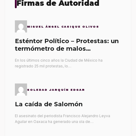
Firmas de Autoridad
MIGUEL ÁNGEL CASIQUE OLIVOS
Esténtor Político – Protestas: un
termómetro de malos
gobernantes
En los últimos cinco años la Ciudad de México ha
registrado 25 mil protestas, lo…
SOLEDAD JARQUÍN EDGAR
La caída de Salomón
El asesinato del periodista Francisco Alejandro Leyva
Aguilar en Oaxaca ha generado una ola de…