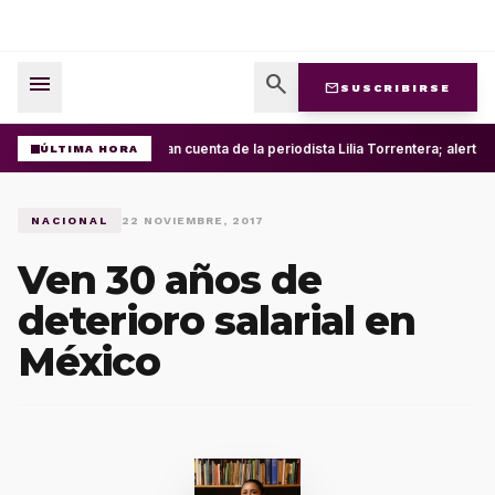
menu
search
mail
SUSCRIBIRSE
Roban cuenta de la periodista Lilia Torrentera; alerta
ÚLTIMA HORA
NACIONAL
22 NOVIEMBRE, 2017
Ven 30 años de
deterioro salarial en
México