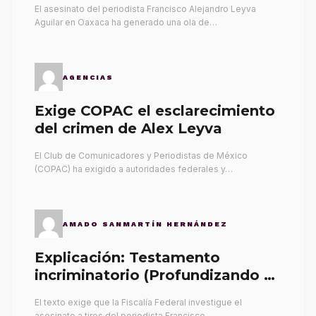
El asesinato del periodista Francisco Alejandro Leyva
Aguilar en Oaxaca ha generado una ola de…
AGENCIAS
Exige COPAC el esclarecimiento
del crimen de Alex Leyva
El Club de Comunicadores y Periodistas de México
(COPAC) ha exigido a autoridades federales y…
AMADO SANMARTÍN HERNÁNDEZ
Explicación: Testamento
incriminatorio (Profundizando su
propia tumba)
El texto exige que la Fiscalía Federal investigue el
asesinato a tiros del periodista Francisco…