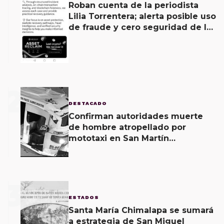
Roban cuenta de la periodista
Lilia Torrentera; alerta posible uso
de fraude y cero seguridad de la
empresa de Elon Musk
2
DESTACADO
Confirman autoridades muerte
de hombre atropellado por
mototaxi en San Martín
Mexicápam y reclasificación de
delito a homicidio intencional
3
ESTADOS
Santa María Chimalapa se sumará
a estrategia de San Miguel