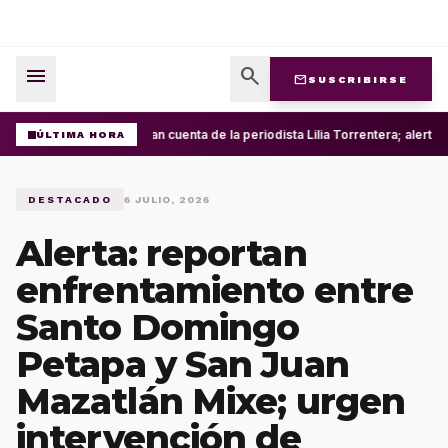
menu
search
mail
SUSCRIBIRSE
Roban cuenta de la periodista Lilia Torrentera; alerta
ÚLTIMA HORA
DESTACADO
6 JULIO, 2026
Alerta: reportan
enfrentamiento entre
Santo Domingo
Petapa y San Juan
Mazatlán Mixe; urgen
intervención de