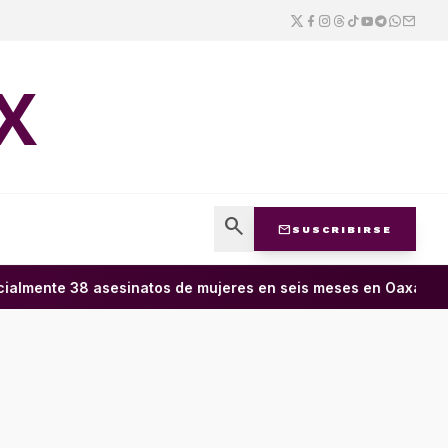
X
search
mail
SUSCRIBIRSE
lmente 38 asesinatos de mujeres en seis meses en Oaxaca; 11 c