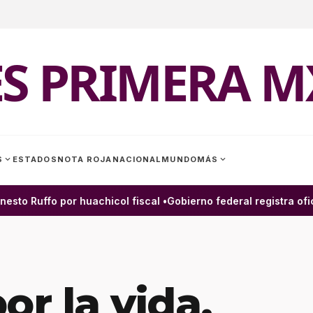
ES PRIMERA M
expand_more
expand_more
S
ESTADOS
NOTA ROJA
NACIONAL
MUNDO
MÁS
o Ruffo por huachicol fiscal •
Gobierno federal registra oficia
or la vida,