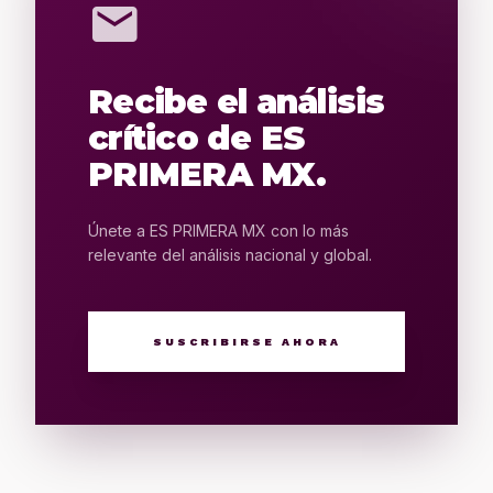
mail
Recibe el análisis
crítico de ES
PRIMERA MX.
Únete a ES PRIMERA MX con lo más
relevante del análisis nacional y global.
SUSCRIBIRSE AHORA