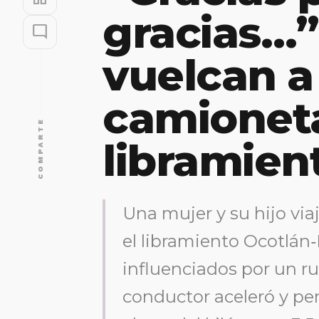
gracias…”
mode_comment
vuelcan a
camionet
COMPARTE
libramien
Una mujer y su hijo vi
el libramiento Ocotlán
influenciados por un r
conductor aceleró y perd