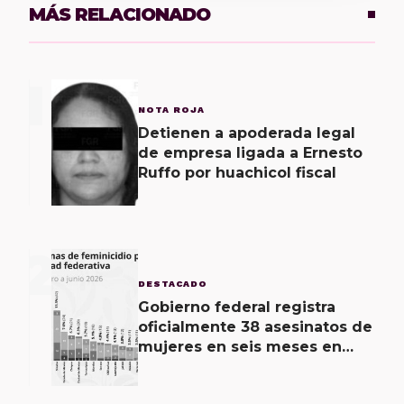
MÁS RELACIONADO
1
NOTA ROJA
Detienen a apoderada legal
de empresa ligada a Ernesto
Ruffo por huachicol fiscal
2
DESTACADO
Gobierno federal registra
oficialmente 38 asesinatos de
mujeres en seis meses en
Oaxaca; 11 carpetas se
mantienen por feminicidio