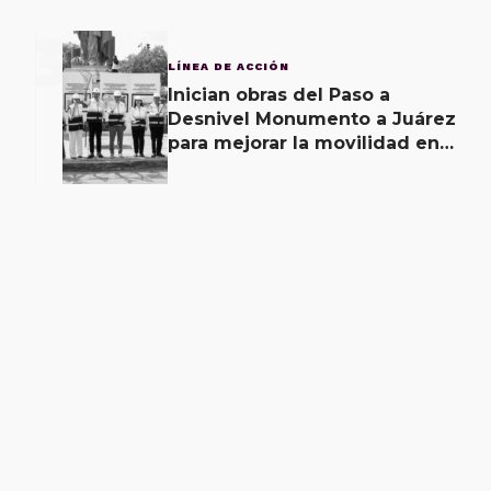
3
LÍNEA DE ACCIÓN
Inician obras del Paso a
Desnivel Monumento a Juárez
para mejorar la movilidad en
Oaxaca de Juárez