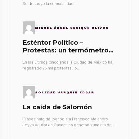
Se destruye la comunalidad
MIGUEL ÁNGEL CASIQUE OLIVOS
Esténtor Político –
Protestas: un termómetro
de malos gobernantes
En los últimos cinco años la Ciudad de México ha
registrado 25 mil protestas, lo…
SOLEDAD JARQUÍN EDGAR
La caída de Salomón
El asesinato del periodista Francisco Alejandro
Leyva Aguilar en Oaxaca ha generado una ola de…