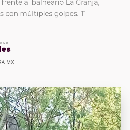
, frente al balneario La Granja,
s con múltiples golpes. T
IDAD
les
ERA MX