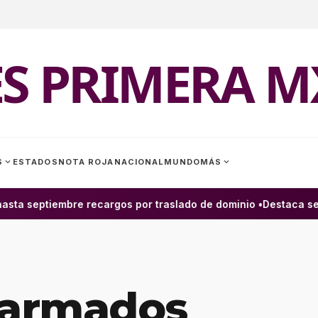
ES PRIMERA M
expand_more
expand_more
S
ESTADOS
NOTA ROJA
NACIONAL
MUNDO
MÁS
a septiembre recargos por traslado de dominio •
Destaca senado
armados