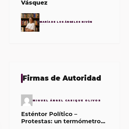
Vásquez
MARÍA DE LOS ÁNGELES NIVÓN
Firmas de Autoridad
MIGUEL ÁNGEL CASIQUE OLIVOS
Esténtor Político –
Protestas: un termómetro
de malos gobernantes