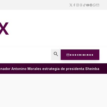
X
search
mail
SUSCRIBIRSE
r Antonino Morales estrategia de presidenta Sheinbaum para 