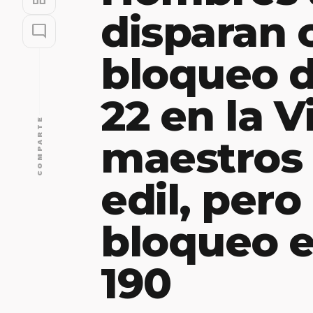
disparan 
mode_comment
bloqueo d
22 en la Vi
COMPARTE
maestros 
edil, per
bloqueo e
190