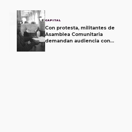
3
CAPITAL
Con protesta, militantes de
Asamblea Comunitaria
demandan audiencia con
Gobernador de Oaxaca