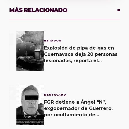
MÁS RELACIONADO
1
ESTADOS
Explosión de pipa de gas en
Cuernavaca deja 20 personas
lesionadas, reporta el
Ayuntamiento
2
DESTACADO
FGR detiene a Ángel “N”,
exgobernador de Guerrero,
por ocultamiento de
evidencias en caso
Ayotzinapa