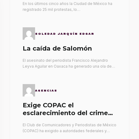
En los últimos cinco años la Ciudad de México ha
registrado 25 mil protestas, lo…
SOLEDAD JARQUÍN EDGAR
La caída de Salomón
El asesinato del periodista Francisco Alejandro
Leyva Aguilar en Oaxaca ha generado una ola de…
AGENCIAS
Exige COPAC el
esclarecimiento del crimen
de Alex Leyva
El Club de Comunicadores y Periodistas de México
(COPAC) ha exigido a autoridades federales y…