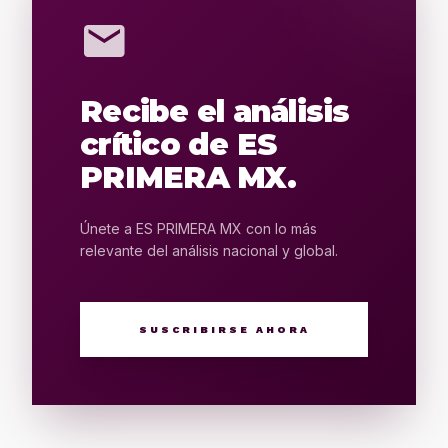
mail
Recibe el análisis
crítico de ES
PRIMERA MX.
Únete a ES PRIMERA MX con lo más
relevante del análisis nacional y global.
SUSCRIBIRSE AHORA