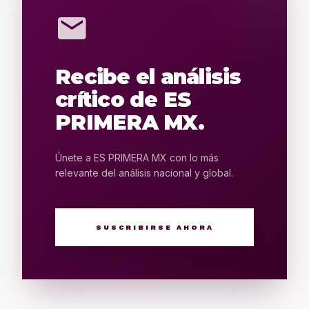
mail
Recibe el análisis
crítico de ES
PRIMERA MX.
Únete a ES PRIMERA MX con lo más
relevante del análisis nacional y global.
SUSCRIBIRSE AHORA