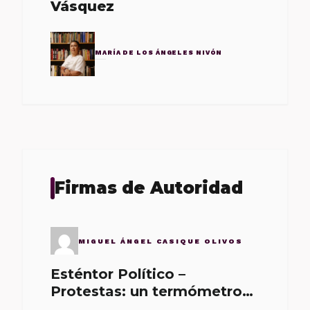
Vásquez
MARÍA DE LOS ÁNGELES NIVÓN
Firmas de Autoridad
MIGUEL ÁNGEL CASIQUE OLIVOS
Esténtor Político –
Protestas: un termómetro
de malos gobernantes