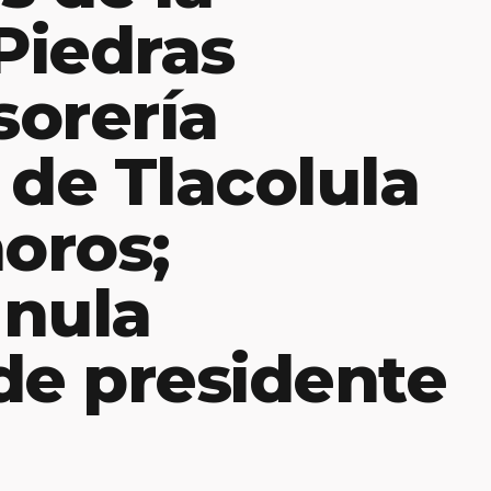
 Piedras
orería
 de Tlacolula
oros;
 nula
de presidente
l