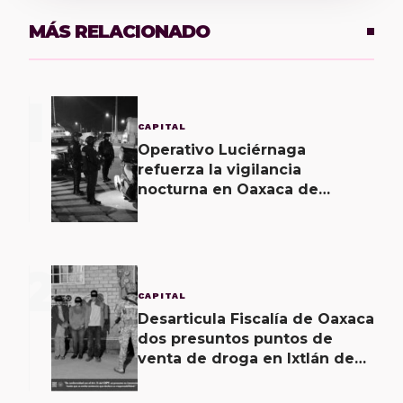
MÁS RELACIONADO
1
CAPITAL
Operativo Luciérnaga
refuerza la vigilancia
nocturna en Oaxaca de
Juárez
2
CAPITAL
Desarticula Fiscalía de Oaxaca
dos presuntos puntos de
venta de droga en Ixtlán de
Juárez; hay cuatro personas
detenidas