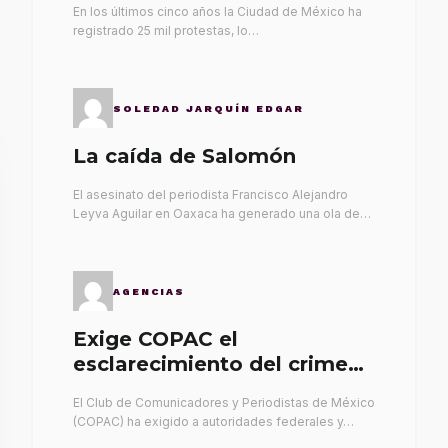
En los últimos cinco años la Ciudad de México ha
registrado 25 mil protestas, lo…
SOLEDAD JARQUÍN EDGAR
La caída de Salomón
El asesinato del periodista Francisco Alejandro
Leyva Aguilar en Oaxaca ha generado una ola de…
AGENCIAS
Exige COPAC el
esclarecimiento del crimen
de Alex Leyva
El Club de Comunicadores y Periodistas de México
(COPAC) ha exigido a autoridades federales y…