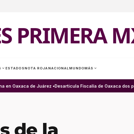
ES PRIMERA M
expand_more
expand_more
S
ESTADOS
NOTA ROJA
NACIONAL
MUNDO
MÁS
a en Oaxaca de Juárez •
Desarticula Fiscalía de Oaxaca dos pre
s de la