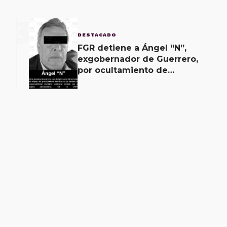
3
DESTACADO
FGR detiene a Ángel “N”,
exgobernador de Guerrero,
por ocultamiento de
evidencias en caso
Ayotzinapa