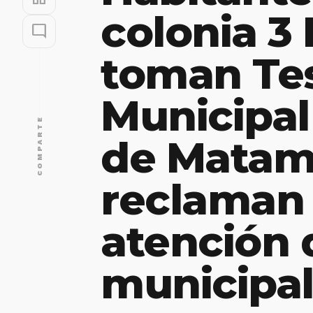
colonia 3
mode_comment
toman Tes
Municipal
COMPARTE
de Matam
reclaman
atención 
municipa