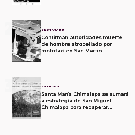
2
DESTACADO
Confirman autoridades muerte
de hombre atropellado por
mototaxi en San Martín
Mexicápam y reclasificación de
delito a homicidio intencional
3
ESTADOS
Santa María Chimalapa se sumará
a estrategia de San Miguel
Chimalapa para recuperar
territorio invadido por
ciudadanos chiapanecos