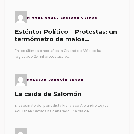
MIGUEL ÁNGEL CASIQUE OLIVOS
Esténtor Político – Protestas: un
termómetro de malos
gobernantes
En los últimos cinco años la Ciudad de México ha
registrado 25 mil protestas, lo…
SOLEDAD JARQUÍN EDGAR
La caída de Salomón
El asesinato del periodista Francisco Alejandro Leyva
Aguilar en Oaxaca ha generado una ola de…