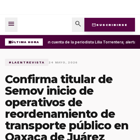
menu
search
mail
SUSCRIBIRSE
Roban cuenta de la periodista Lilia Torrentera; alerta 
ÚLTIMA HORA
#LAENTREVISTA
24 MAYO, 2026
Confirma titular de
Semov inicio de
operativos de
reordenamiento de
transporte público en
Oaxaca de Juárez