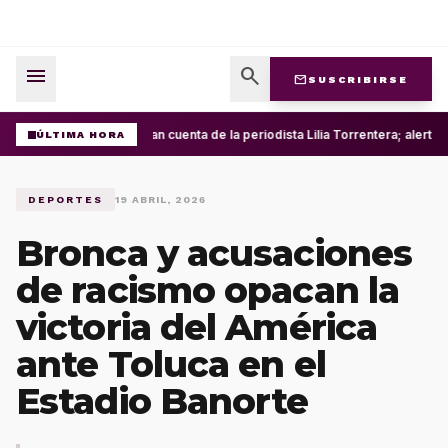
menu
search
mail
SUSCRIBIRSE
Roban cuenta de la periodista Lilia Torrentera; alerta
ÚLTIMA HORA
DEPORTES
19 ABRIL, 2026
Bronca y acusaciones
de racismo opacan la
victoria del América
ante Toluca en el
Estadio Banorte