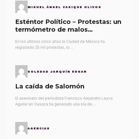
MIGUEL ÁNGEL CASIQUE OLIVOS
Esténtor Político – Protestas: un
termómetro de malos
gobernantes
En los últimos cinco años la Ciudad de México ha
registrado 25 mil protestas, lo…
SOLEDAD JARQUÍN EDGAR
La caída de Salomón
El asesinato del periodista Francisco Alejandro Leyva
Aguilar en Oaxaca ha generado una ola de…
AGENCIAS