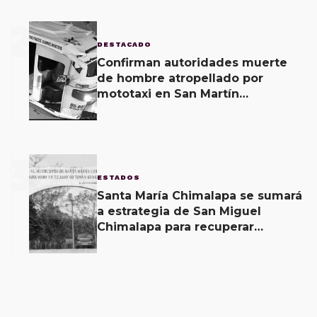
2
DESTACADO
Confirman autoridades muerte
de hombre atropellado por
mototaxi en San Martín
Mexicápam y reclasificación de
delito a homicidio intencional
3
ESTADOS
Santa María Chimalapa se sumará
a estrategia de San Miguel
Chimalapa para recuperar
territorio invadido por
ciudadanos chiapanecos