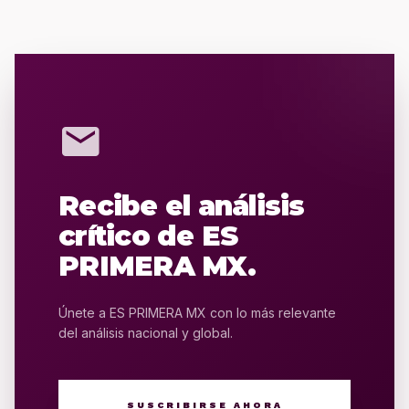
mail
Recibe el análisis
crítico de ES
PRIMERA MX.
Únete a ES PRIMERA MX con lo más relevante
del análisis nacional y global.
SUSCRIBIRSE AHORA