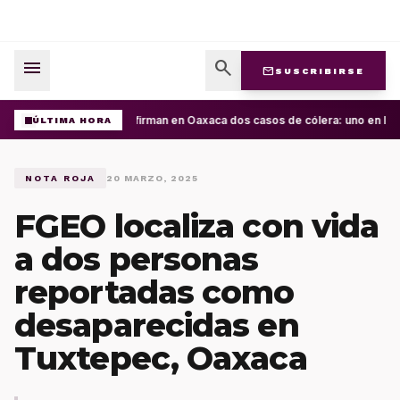
menu
search
mail
SUSCRIBIRSE
Confirman en Oaxaca dos casos de cólera: uno en la C
ÚLTIMA HORA
NOTA ROJA
20 MARZO, 2025
FGEO localiza con vida
a dos personas
reportadas como
desaparecidas en
Tuxtepec, Oaxaca