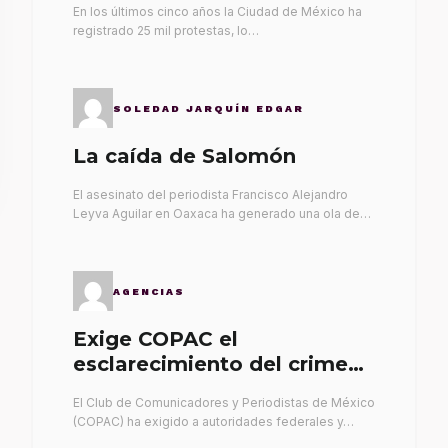
En los últimos cinco años la Ciudad de México ha
registrado 25 mil protestas, lo…
SOLEDAD JARQUÍN EDGAR
La caída de Salomón
El asesinato del periodista Francisco Alejandro
Leyva Aguilar en Oaxaca ha generado una ola de…
AGENCIAS
Exige COPAC el
esclarecimiento del crimen
de Alex Leyva
El Club de Comunicadores y Periodistas de México
(COPAC) ha exigido a autoridades federales y…