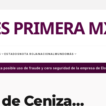
ES PRIMERA M
expand_more
expand_more
S
ESTADOS
NOTA ROJA
NACIONAL
MUNDO
MÁS
 posible uso de fraude y cero seguridad de la empresa de Elon 
 de Ceniza…