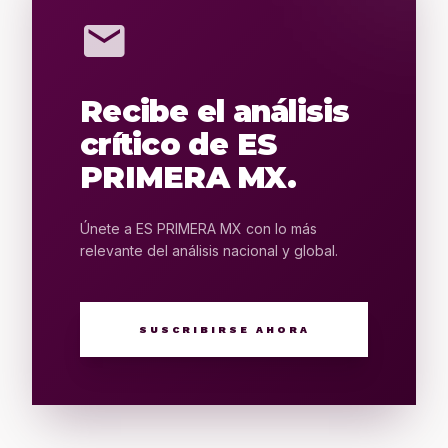
mail
Recibe el análisis
crítico de ES
PRIMERA MX.
Únete a ES PRIMERA MX con lo más
relevante del análisis nacional y global.
SUSCRIBIRSE AHORA