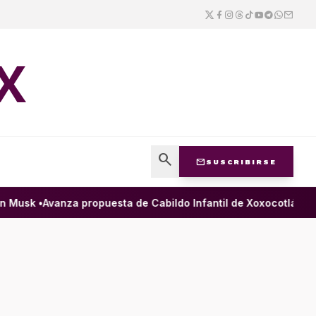
X
search
mail
SUSCRIBIRSE
Musk •
Avanza propuesta de Cabildo Infantil de Xoxocotlán para g