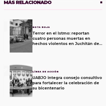
MÁS RELACIONADO
1
NOTA ROJA
Terror en el Istmo: reportan
cuatro personas muertas en
hechos violentos en Juchitán de
Zaragoza y una agresión armada
esta mañana
2
LÍNEA DE ACCIÓN
UABJO integra consejo consultivo
para fortalecer la celebración de
su bicentenario