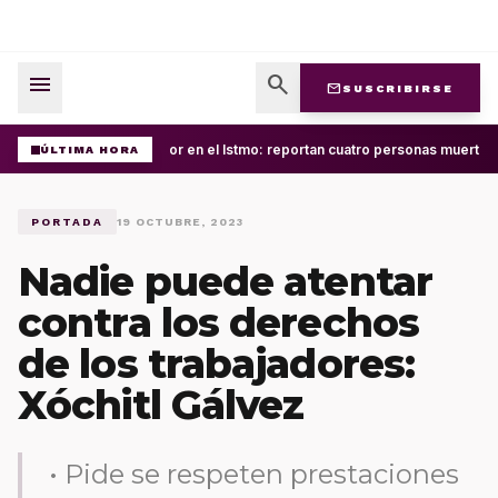
menu
search
mail
SUSCRIBIRSE
Terror en el Istmo: reportan cuatro personas muertas
ÚLTIMA HORA
PORTADA
19 OCTUBRE, 2023
Nadie puede atentar
contra los derechos
de los trabajadores:
Xóchitl Gálvez
• Pide se respeten prestaciones