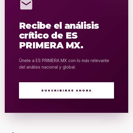
mail
Recibe el análisis
crítico de ES
PRIMERA MX.
Únete a ES PRIMERA MX con lo más relevante
del análisis nacional y global.
SUSCRIBIRSE AHORA