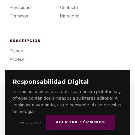
Privacidad
Contacto
Términos
Directorio
SUSCRIPCIÓN
Planes
Acceso
Responsabilidad Digital
Utilizamos cookies para optimizar nuestra plataforma y
ofrecer contenidos alineados a su interés editorial. Al
© 2026 ES PRIMERA MX. ALGUNOS DERECHOS
RESERVADOS / DESIGN
MAKING.MX
continuar navegando, usted consiente el uso de estas
tecnologías.
ACEPTAR TÉRMINOS
PRIVACIDAD