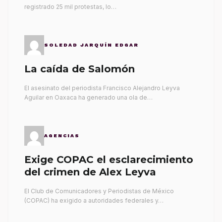
registrado 25 mil protestas, lo…
SOLEDAD JARQUÍN EDGAR
La caída de Salomón
El asesinato del periodista Francisco Alejandro Leyva
Aguilar en Oaxaca ha generado una ola de…
AGENCIAS
Exige COPAC el esclarecimiento
del crimen de Alex Leyva
El Club de Comunicadores y Periodistas de México
(COPAC) ha exigido a autoridades federales y…