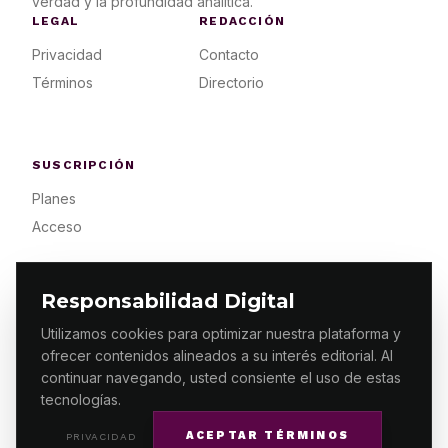
verdad y la profundidad analítica.
LEGAL
REDACCIÓN
Privacidad
Contacto
Términos
Directorio
SUSCRIPCIÓN
Planes
Acceso
Responsabilidad Digital
Utilizamos cookies para optimizar nuestra plataforma y
ofrecer contenidos alineados a su interés editorial. Al
© 2026 ES PRIMERA MX. ALGUNOS DERECHOS
RESERVADOS / DESIGN
MAKING.MX
continuar navegando, usted consiente el uso de estas
tecnologías.
ACEPTAR TÉRMINOS
PRIVACIDAD