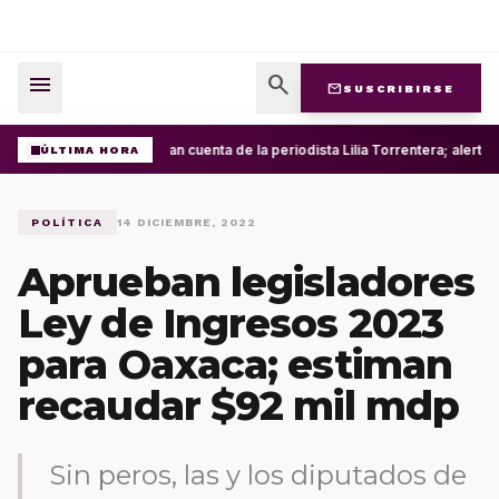
menu
search
mail
SUSCRIBIRSE
Roban cuenta de la periodista Lilia Torrentera; alerta
ÚLTIMA HORA
POLÍTICA
14 DICIEMBRE, 2022
Aprueban legisladores
Ley de Ingresos 2023
para Oaxaca; estiman
recaudar $92 mil mdp
Sin peros, las y los diputados de