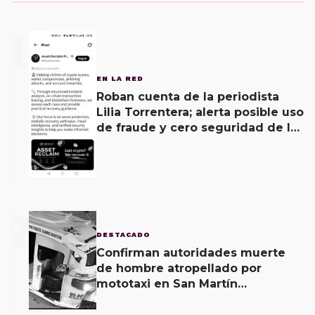
1
EN LA RED
Roban cuenta de la periodista
Lilia Torrentera; alerta posible uso
de fraude y cero seguridad de la
empresa de Elon Musk
2
DESTACADO
Confirman autoridades muerte
de hombre atropellado por
mototaxi en San Martín
Mexicápam y reclasificación de
delito a homicidio intencional