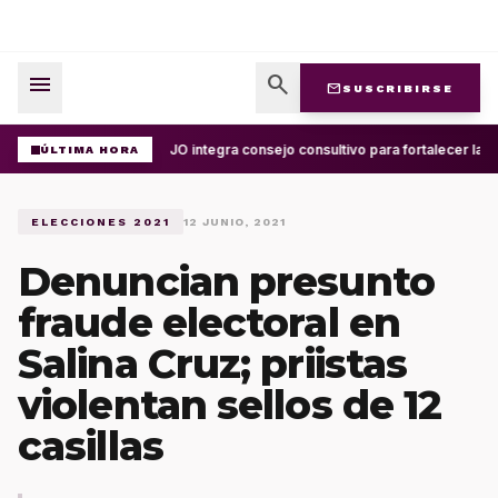
menu
search
mail
SUSCRIBIRSE
UABJO integra consejo consultivo para fortalecer la c
ÚLTIMA HORA
ELECCIONES 2021
12 JUNIO, 2021
Denuncian presunto
fraude electoral en
Salina Cruz; priistas
violentan sellos de 12
casillas