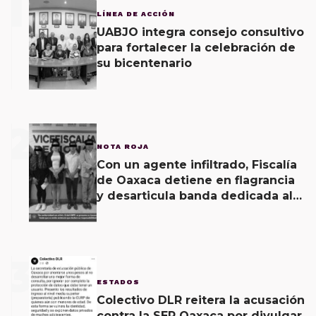
1
LÍNEA DE ACCIÓN
UABJO integra consejo consultivo
para fortalecer la celebración de
su bicentenario
2
NOTA ROJA
Con un agente infiltrado, Fiscalía
de Oaxaca detiene en flagrancia
y desarticula banda dedicada al
fraude
3
ESTADOS
Colectivo DLR reitera la acusación
contra la SEP Oaxaca por divulgar