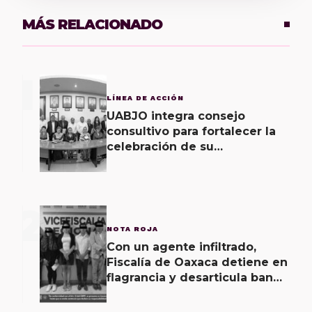
MÁS RELACIONADO
1
LÍNEA DE ACCIÓN
UABJO integra consejo
consultivo para fortalecer la
celebración de su
bicentenario
2
NOTA ROJA
Con un agente infiltrado,
Fiscalía de Oaxaca detiene en
flagrancia y desarticula banda
dedicada al fraude