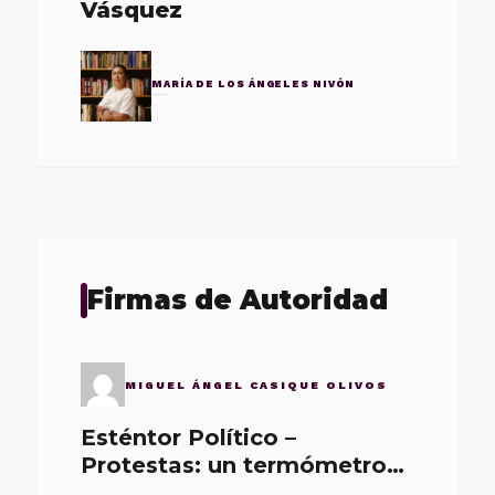
Vásquez
MARÍA DE LOS ÁNGELES NIVÓN
Firmas de Autoridad
MIGUEL ÁNGEL CASIQUE OLIVOS
Esténtor Político –
Protestas: un termómetro
de malos gobernantes