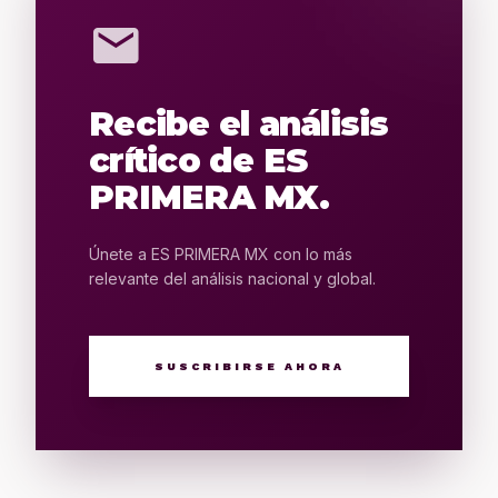
mail
Recibe el análisis
crítico de ES
PRIMERA MX.
Únete a ES PRIMERA MX con lo más
relevante del análisis nacional y global.
SUSCRIBIRSE AHORA