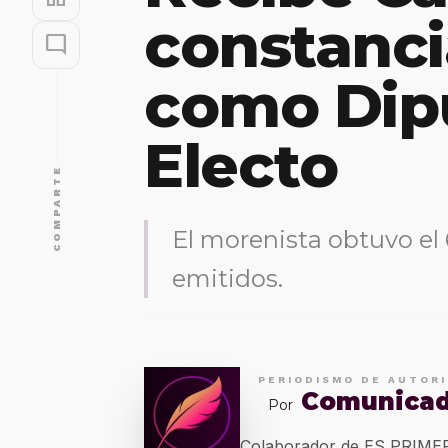
constanci
mode_comment
como Dip
Electo
COMPARTE
El morenista obtuvo el 
emitidos.
PERIODISMO DE AUTOR
Comunica
Por
Colaborador de ES PRIM