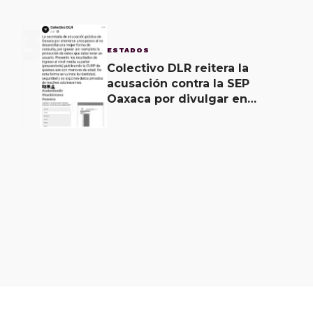
3
ESTADOS
Colectivo DLR reitera la
acusación contra la SEP
Oaxaca por divulgar en
internet la CURP de más de
30 mil adolescentes.