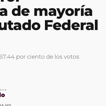
a de mayoría
utado Federal
67.44 por ciento de los votos
IDAD
do
ERA MX