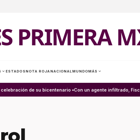
ES PRIMERA M
expand_more
expand_more
S
ESTADOS
NOTA ROJA
NACIONAL
MUNDO
MÁS
lebración de su bicentenario •
Con un agente infiltrado, Fiscal
rol