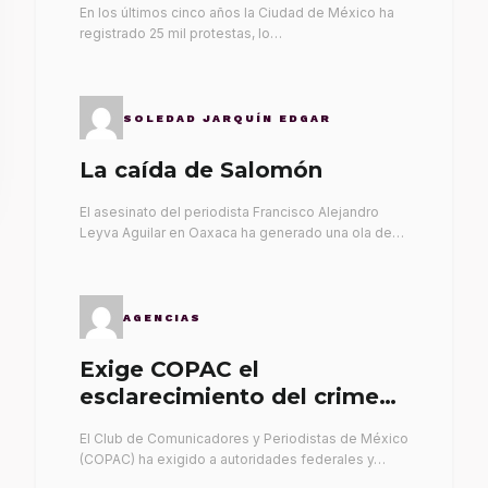
En los últimos cinco años la Ciudad de México ha
registrado 25 mil protestas, lo…
SOLEDAD JARQUÍN EDGAR
La caída de Salomón
El asesinato del periodista Francisco Alejandro
Leyva Aguilar en Oaxaca ha generado una ola de…
AGENCIAS
Exige COPAC el
esclarecimiento del crimen
de Alex Leyva
El Club de Comunicadores y Periodistas de México
(COPAC) ha exigido a autoridades federales y…