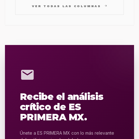
arrow_forward
VER TODAS LAS COLUMNAS
mail
Recibe el análisis
crítico de ES
PRIMERA MX.
Únete a ES PRIMERA MX con lo más relevante