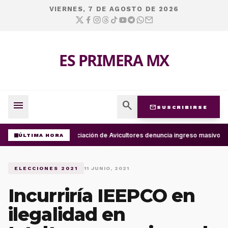
VIERNES, 7 DE AGOSTO DE 2026
ES PRIMERA MX
menu
search
mail
SUSCRIBIRSE
Asociación de Avicultores denuncia ingreso masivo d
ÚLTIMA HORA
ELECCIONES 2021
11 JUNIO, 2021
Incurriría IEEPCO en
ilegalidad en