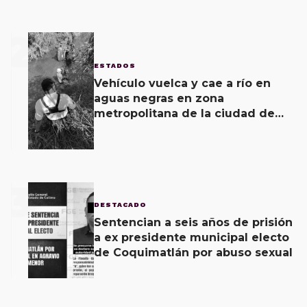
2
ESTADOS
Vehículo vuelca y cae a río en
aguas negras en zona
metropolitana de la ciudad de
Oaxaca; un lesionado y unidad
como pérdida total, saldo
3
DESTACADO
Sentencian a seis años de prisión
a ex presidente municipal electo
de Coquimatlán por abuso sexual