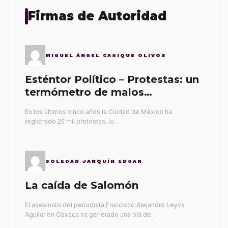
Firmas de Autoridad
MIGUEL ÁNGEL CASIQUE OLIVOS
Esténtor Político – Protestas: un
termómetro de malos
gobernantes
En los últimos cinco años la Ciudad de México ha
registrado 25 mil protestas, lo…
SOLEDAD JARQUÍN EDGAR
La caída de Salomón
El asesinato del periodista Francisco Alejandro Leyva
Aguilar en Oaxaca ha generado una ola de…