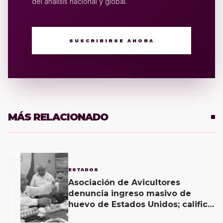
del análisis nacional y global.
SUSCRIBIRSE AHORA
MÁS RELACIONADO
1
ESTADOS
Asociación de Avicultores
denuncia ingreso masivo de
huevo de Estados Unidos; califica
producto como una “porquería”