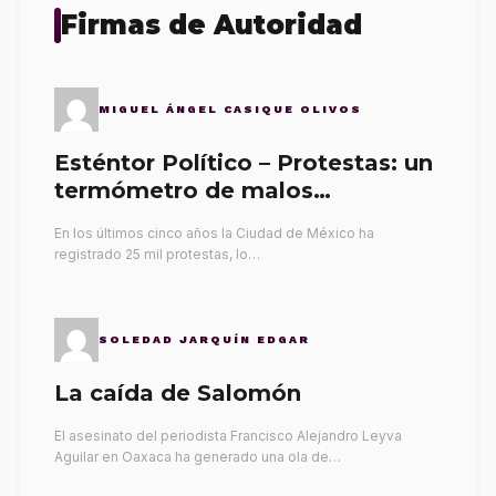
Firmas de Autoridad
MIGUEL ÁNGEL CASIQUE OLIVOS
Esténtor Político – Protestas: un
termómetro de malos
gobernantes
En los últimos cinco años la Ciudad de México ha
registrado 25 mil protestas, lo…
SOLEDAD JARQUÍN EDGAR
La caída de Salomón
El asesinato del periodista Francisco Alejandro Leyva
Aguilar en Oaxaca ha generado una ola de…