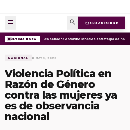
menu
search
mail
SUSCRIBIRSE
Destaca senador Antonino Morales estrategia de presid
ÚLTIMA HORA
NACIONAL
8 MAYO, 2020
Violencia Política en
Razón de Género
contra las mujeres ya
es de observancia
nacional