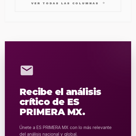
arrow_forward
VER TODAS LAS COLUMNAS
mail
Recibe el análisis
crítico de ES
PRIMERA MX.
Únete a ES PRIMERA MX con lo más relevante
del análisis nacional y global.