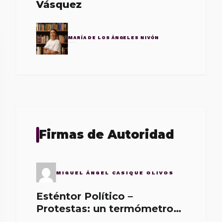
Vásquez
MARÍA DE LOS ÁNGELES NIVÓN
Firmas de Autoridad
MIGUEL ÁNGEL CASIQUE OLIVOS
Esténtor Político –
Protestas: un termómetro
de malos gobernantes