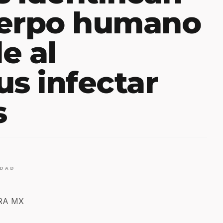
uerpo humano
e al
us infectar
s
IDAD
ERA MX