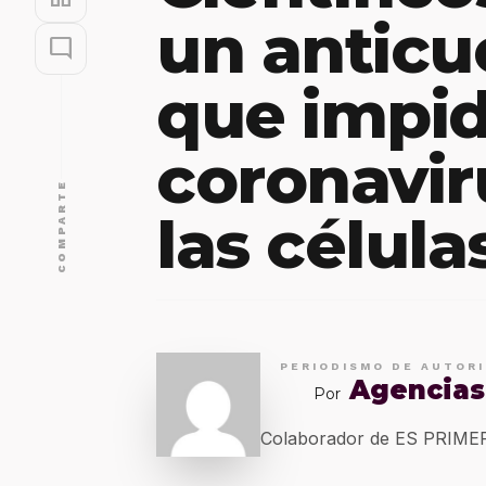
un antic
mode_comment
que impid
coronavir
COMPARTE
las célula
PERIODISMO DE AUTOR
Agencias
Por
Colaborador de ES PRIM