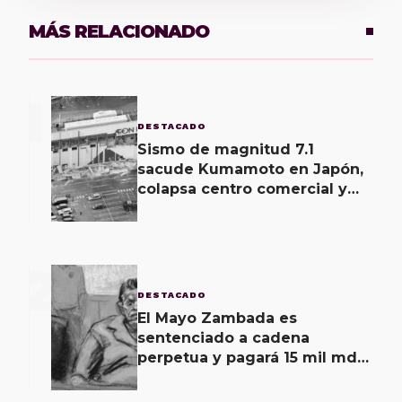
MÁS RELACIONADO
1
DESTACADO
Sismo de magnitud 7.1
sacude Kumamoto en Japón,
colapsa centro comercial y
deja heridos
2
DESTACADO
El Mayo Zambada es
sentenciado a cadena
perpetua y pagará 15 mil mdd
en Estados Unidos