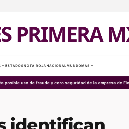
ES PRIMERA M
expand_more
expand_more
S
ESTADOS
NOTA ROJA
NACIONAL
MUNDO
MÁS
 posible uso de fraude y cero seguridad de la empresa de Elon 
s identifican