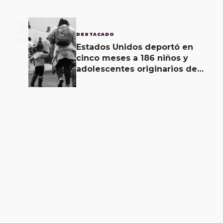
3
DESTACADO
Estados Unidos deportó en
cinco meses a 186 niños y
adolescentes originarios de
Oaxaca; 3 niños de menos de
11 años viajaban solos