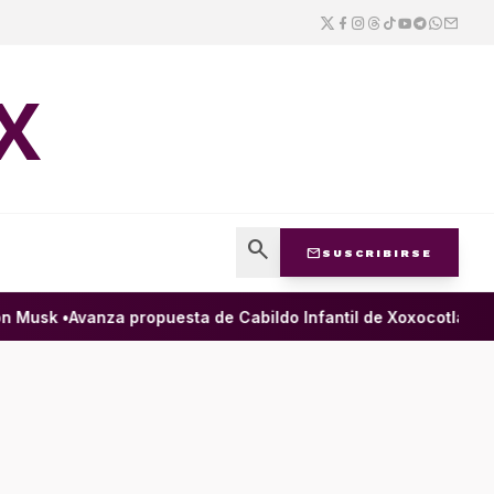
X
search
mail
SUSCRIBIRSE
Musk •
Avanza propuesta de Cabildo Infantil de Xoxocotlán para g