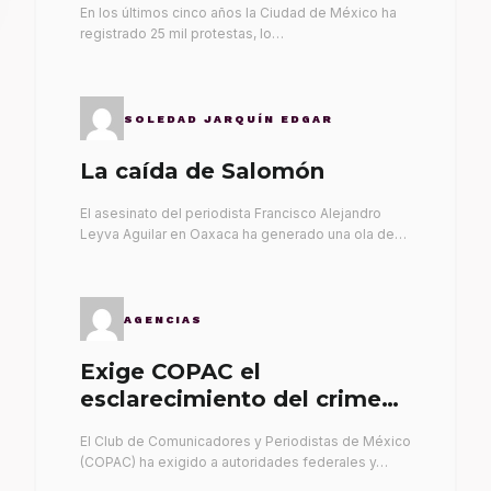
En los últimos cinco años la Ciudad de México ha
registrado 25 mil protestas, lo…
SOLEDAD JARQUÍN EDGAR
La caída de Salomón
El asesinato del periodista Francisco Alejandro
Leyva Aguilar en Oaxaca ha generado una ola de…
AGENCIAS
Exige COPAC el
esclarecimiento del crimen
de Alex Leyva
El Club de Comunicadores y Periodistas de México
(COPAC) ha exigido a autoridades federales y…