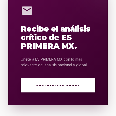
mail
Recibe el análisis
crítico de ES
PRIMERA MX.
Únete a ES PRIMERA MX con lo más
relevante del análisis nacional y global.
SUSCRIBIRSE AHORA