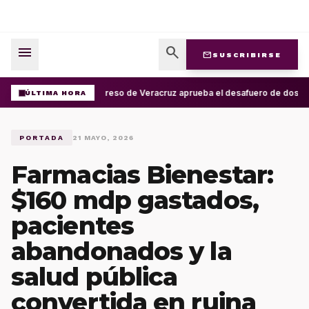
menu
search
mail
SUSCRIBIRSE
Congreso de Veracruz aprueba el desafuero de dos al
ÚLTIMA HORA
PORTADA
21 MAYO, 2026
Farmacias Bienestar:
$160 mdp gastados,
pacientes
abandonados y la
salud pública
convertida en ruina