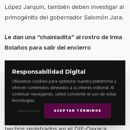
López Jarquín, también deben investigar al
primogénito del gobernador Salomón Jara.
Le dan una “chainiadita” al rostro de Irma
Bolaños para salir del encierro
Oigan, que doña Irma Bolaños Quijano anda
Responsabilidad Digital
tirando rostro.
Utilizamos cookies para optimizar nuestra plataforma y
ofrecer contenidos alineados a su interés editorial. Al
continuar navegando, usted consiente el uso de estas
Por instrucciones del argentino René
tecnologías.
Palacios, le dio “permiso” para salir de su
ACEPTAR TÉRMINOS
PRIVACIDAD
encierro después de los lamentables
hechos registrados en el DIF-Oaxaca,