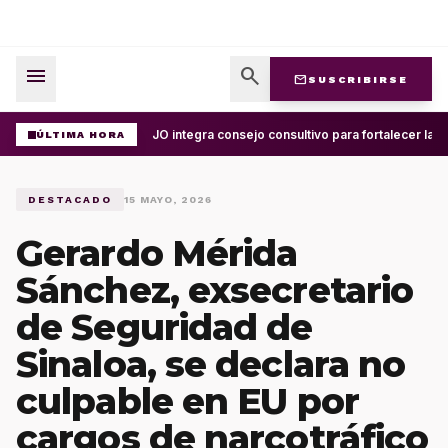
menu
search
mail
SUSCRIBIRSE
UABJO integra consejo consultivo para fortalecer la ce
ÚLTIMA HORA
DESTACADO
15 MAYO, 2026
Gerardo Mérida
Sánchez, exsecretario
de Seguridad de
Sinaloa, se declara no
culpable en EU por
cargos de narcotráfico