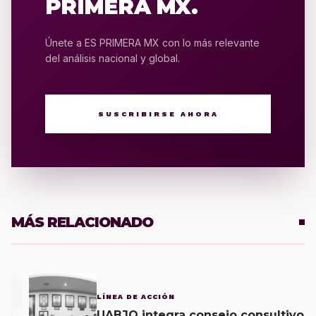
PRIMERA MX.
Únete a ES PRIMERA MX con lo más relevante
del análisis nacional y global.
SUSCRIBIRSE AHORA
MÁS RELACIONADO
1
LÍNEA DE ACCIÓN
UABJO integra consejo consultivo