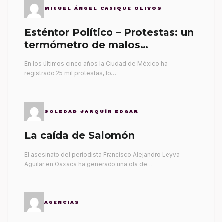
MIGUEL ÁNGEL CASIQUE OLIVOS
Esténtor Político – Protestas: un
termómetro de malos
gobernantes
En los últimos cinco años la Ciudad de México ha
registrado 25 mil protestas, lo…
SOLEDAD JARQUÍN EDGAR
La caída de Salomón
El asesinato del periodista Francisco Alejandro Leyva
Aguilar en Oaxaca ha generado una ola de…
AGENCIAS