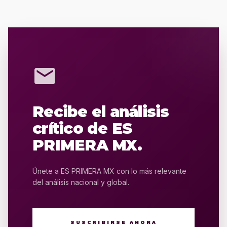
mail
Recibe el análisis
crítico de ES
PRIMERA MX.
Únete a ES PRIMERA MX con lo más relevante
del análisis nacional y global.
SUSCRIBIRSE AHORA