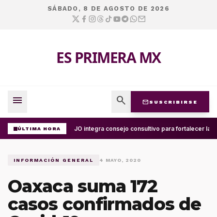
SÁBADO, 8 DE AGOSTO DE 2026
ES PRIMERA MX
menu
search
mail
SUSCRIBIRSE
UABJO integra consejo consultivo para fortalecer la c
ÚLTIMA HORA
INFORMACIÓN GENERAL
4 MAYO, 2020
Oaxaca suma 172
casos confirmados de