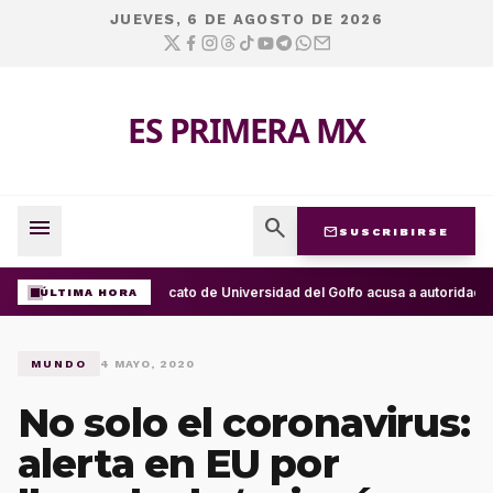
JUEVES, 6 DE AGOSTO DE 2026
ES PRIMERA MX
menu
search
mail
SUSCRIBIRSE
Sindicato de Universidad del Golfo acusa a autoridad
ÚLTIMA HORA
MUNDO
4 MAYO, 2020
No solo el coronavirus:
alerta en EU por