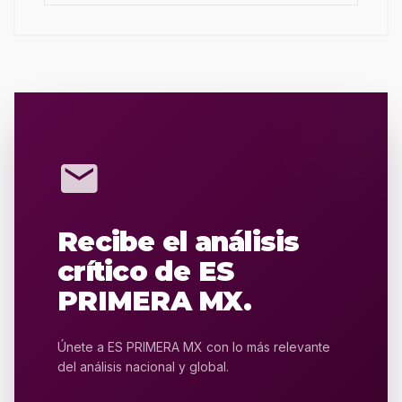
mail
Recibe el análisis
crítico de ES
PRIMERA MX.
Únete a ES PRIMERA MX con lo más relevante
del análisis nacional y global.