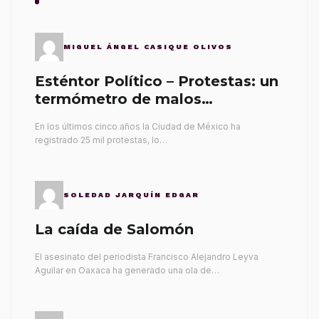
MIGUEL ÁNGEL CASIQUE OLIVOS
Esténtor Político – Protestas: un
termómetro de malos
gobernantes
En los últimos cinco años la Ciudad de México ha
registrado 25 mil protestas, lo…
SOLEDAD JARQUÍN EDGAR
La caída de Salomón
El asesinato del periodista Francisco Alejandro Leyva
Aguilar en Oaxaca ha generado una ola de…