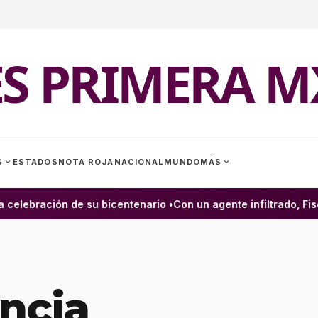
ES PRIMERA M
expand_more
expand_more
S
ESTADOS
NOTA ROJA
NACIONAL
MUNDO
MÁS
elebración de su bicentenario •
Con un agente infiltrado, Fisca
ncia