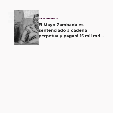
3
DESTACADO
El Mayo Zambada es
sentenciado a cadena
perpetua y pagará 15 mil mdd
en Estados Unidos