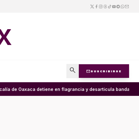
X
search
mail
SUSCRIBIRSE
lía de Oaxaca detiene en flagrancia y desarticula banda dedica