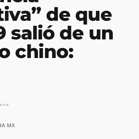
tiva” de que
9 salió de un
o chino:
IDAD
ERA MX