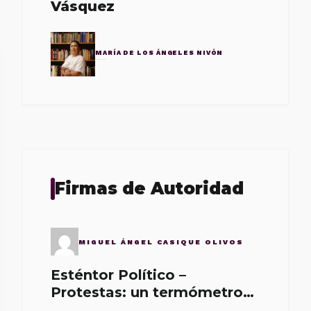
Vásquez
MARÍA DE LOS ÁNGELES NIVÓN
Firmas de Autoridad
MIGUEL ÁNGEL CASIQUE OLIVOS
Esténtor Político –
Protestas: un termómetro
de malos gobernantes