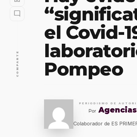
“significa
mode_comment
el Covid-1
laboratori
COMPARTE
Pompeo
PERIODISMO DE AUTOR
Agencias
Por
Colaborador de ES PRIM