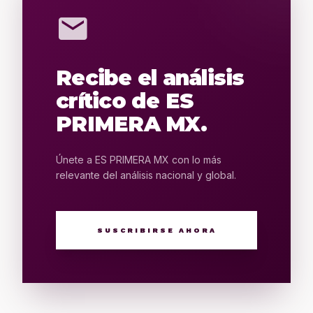
mail
Recibe el análisis
crítico de ES
PRIMERA MX.
Únete a ES PRIMERA MX con lo más
relevante del análisis nacional y global.
SUSCRIBIRSE AHORA