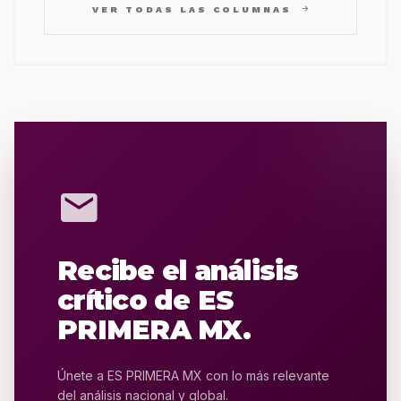
arrow_forward
VER TODAS LAS COLUMNAS
mail
Recibe el análisis
crítico de ES
PRIMERA MX.
Únete a ES PRIMERA MX con lo más relevante
del análisis nacional y global.