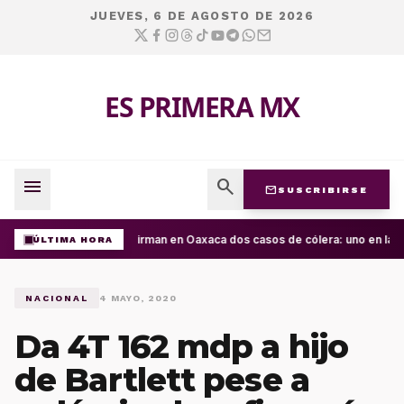
JUEVES, 6 DE AGOSTO DE 2026
ES PRIMERA MX
menu
search
mail
SUSCRIBIRSE
Confirman en Oaxaca dos casos de cólera: uno en la Cu
ÚLTIMA HORA
NACIONAL
4 MAYO, 2020
Da 4T 162 mdp a hijo
de Bartlett pese a