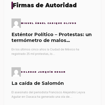
Firmas de Autoridad
MIGUEL ÁNGEL CASIQUE OLIVOS
Esténtor Político – Protestas: un
termómetro de malos
gobernantes
En los últimos cinco años la Ciudad de México ha
registrado 25 mil protestas, lo…
SOLEDAD JARQUÍN EDGAR
La caída de Salomón
El asesinato del periodista Francisco Alejandro Leyva
Aguilar en Oaxaca ha generado una ola de…