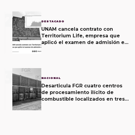
2
DESTACADO
UNAM cancela contrato con
Territorium Life, empresa que
aplicó el examen de admisión en
línea
3
NACIONAL
Desarticula FGR cuatro centros
de procesamiento ilícito de
combustible localizados en tres
entidades