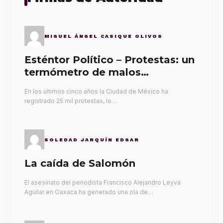
MIGUEL ÁNGEL CASIQUE OLIVOS
Esténtor Político – Protestas: un
termómetro de malos
gobernantes
En los últimos cinco años la Ciudad de México ha
registrado 25 mil protestas, lo…
SOLEDAD JARQUÍN EDGAR
La caída de Salomón
El asesinato del periodista Francisco Alejandro Leyva
Aguilar en Oaxaca ha generado una ola de…