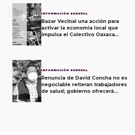
2
INFORMACIÓN GENERAL
Bazar Vecinal una acción para
activar la economía local que
impulsa el Colectivo Oaxaca
Vecinal
3
INFORMACIÓN GENERAL
Renuncia de David Concha no es
negociable reiteran trabajadores
de salud; gobierno ofrecerá
contrapropuesta a demandas