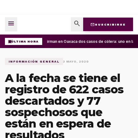
menu
search
mail
SUSCRIBIRSE
Confirman en Oaxaca dos casos de cólera: uno en la Cu
ÚLTIMA HORA
INFORMACIÓN GENERAL
3 MAYO, 2020
A la fecha se tiene el
registro de 622 casos
descartados y 77
sospechosos que
están en espera de
resultados