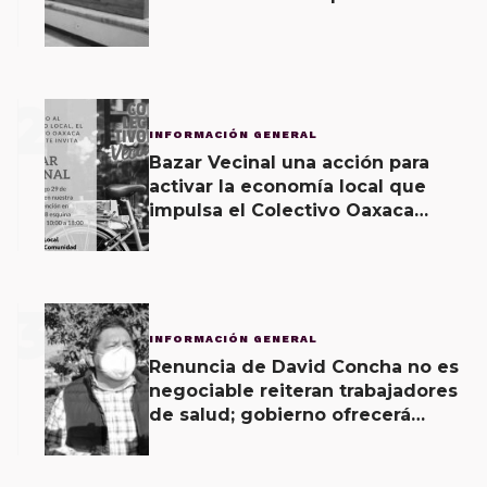
2
INFORMACIÓN GENERAL
Bazar Vecinal una acción para
activar la economía local que
impulsa el Colectivo Oaxaca
Vecinal
3
INFORMACIÓN GENERAL
Renuncia de David Concha no es
negociable reiteran trabajadores
de salud; gobierno ofrecerá
contrapropuesta a demandas