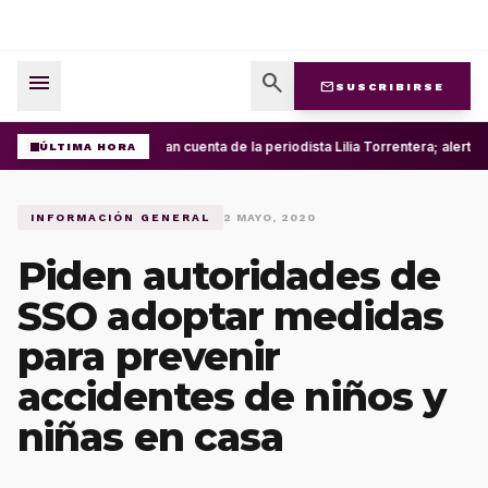
menu
search
mail
SUSCRIBIRSE
Roban cuenta de la periodista Lilia Torrentera; alert
ÚLTIMA HORA
INFORMACIÓN GENERAL
2 MAYO, 2020
Piden autoridades de
SSO adoptar medidas
para prevenir
accidentes de niños y
niñas en casa