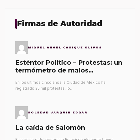
Firmas de Autoridad
MIGUEL ÁNGEL CASIQUE OLIVOS
Esténtor Político – Protestas: un
termómetro de malos
gobernantes
En los últimos cinco años la Ciudad de México ha
registrado 25 mil protestas, lo…
SOLEDAD JARQUÍN EDGAR
La caída de Salomón
El asesinato del periodista Francisco Alejandro Leyva