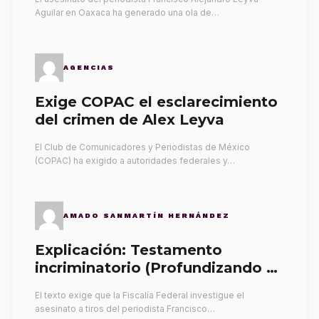
Aguilar en Oaxaca ha generado una ola de…
AGENCIAS
Exige COPAC el esclarecimiento
del crimen de Alex Leyva
El Club de Comunicadores y Periodistas de México
(COPAC) ha exigido a autoridades federales y…
AMADO SANMARTÍN HERNÁNDEZ
Explicación: Testamento
incriminatorio (Profundizando su
propia tumba)
El texto exige que la Fiscalía Federal investigue el
asesinato a tiros del periodista Francisco…