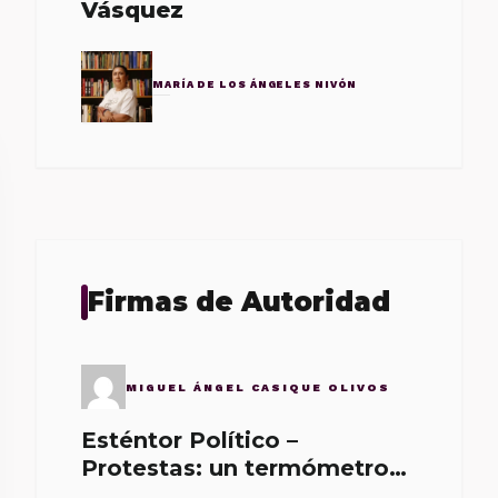
Vásquez
MARÍA DE LOS ÁNGELES NIVÓN
Firmas de Autoridad
MIGUEL ÁNGEL CASIQUE OLIVOS
Esténtor Político –
Protestas: un termómetro
de malos gobernantes