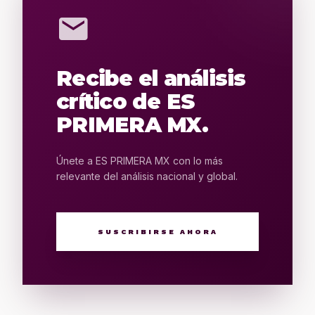
mail
Recibe el análisis
crítico de ES
PRIMERA MX.
Únete a ES PRIMERA MX con lo más
relevante del análisis nacional y global.
SUSCRIBIRSE AHORA