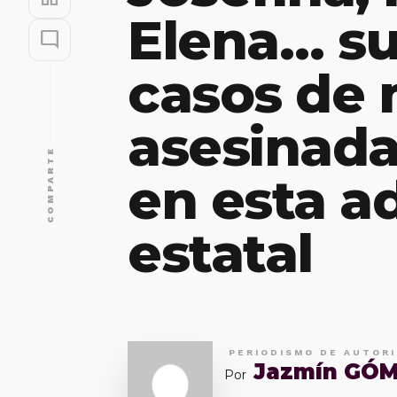
Elena… s
mode_comment
casos de 
asesinad
COMPARTE
en esta a
estatal
PERIODISMO DE AUTOR
Jazmín GÓ
Por