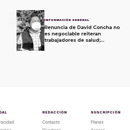
3
INFORMACIÓN GENERAL
Renuncia de David Concha no
es negociable reiteran
trabajadores de salud;
gobierno ofrecerá
contrapropuesta a demandas
GAL
REDACCIÓN
SUSCRIPCIÓN
vacidad
Contacto
Planes