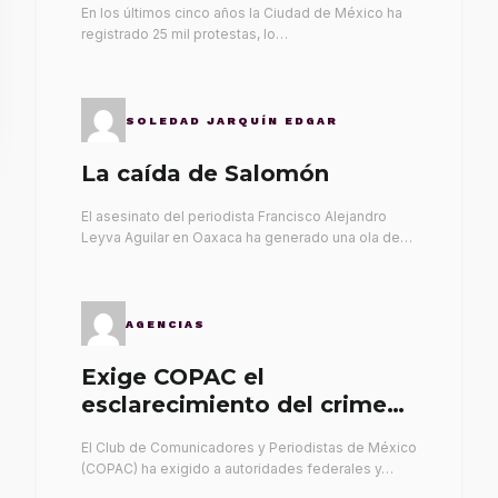
En los últimos cinco años la Ciudad de México ha
registrado 25 mil protestas, lo…
SOLEDAD JARQUÍN EDGAR
La caída de Salomón
El asesinato del periodista Francisco Alejandro
Leyva Aguilar en Oaxaca ha generado una ola de…
AGENCIAS
Exige COPAC el
esclarecimiento del crimen
de Alex Leyva
El Club de Comunicadores y Periodistas de México
(COPAC) ha exigido a autoridades federales y…