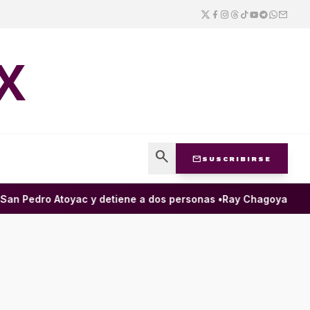
X
search
mail
SUSCRIBIRSE
n Pedro Atoyac y detiene a dos personas •
Ray Chagoya destaca