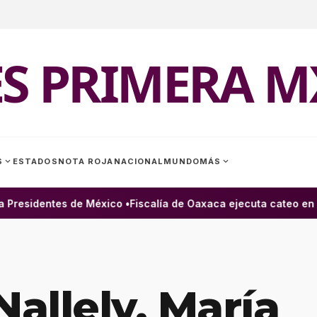
ES PRIMERA M
expand_more
expand_more
S
ESTADOS
NOTA ROJA
NACIONAL
MUNDO
MÁS
residentes de México •
Fiscalía de Oaxaca ejecuta cateo en Sa
Nallely, María