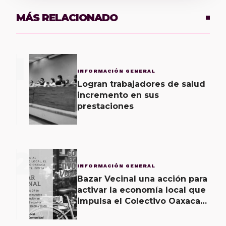
MÁS RELACIONADO
1
INFORMACIÓN GENERAL
Logran trabajadores de salud
incremento en sus
prestaciones
2
INFORMACIÓN GENERAL
Bazar Vecinal una acción para
activar la economía local que
impulsa el Colectivo Oaxaca
Vecinal