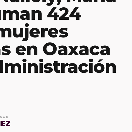
uman 424
mujeres
as en Oaxaca
dministración
IDAD
MEZ