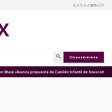
X
search
mail
SUSCRIBIRSE
 Musk •
Avanza propuesta de Cabildo Infantil de Xoxocotlán para