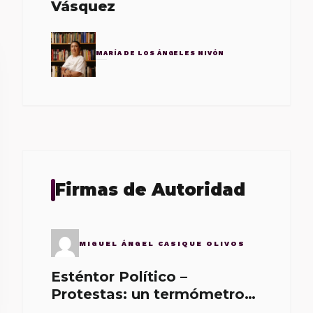
Vásquez
MARÍA DE LOS ÁNGELES NIVÓN
Firmas de Autoridad
MIGUEL ÁNGEL CASIQUE OLIVOS
Esténtor Político –
Protestas: un termómetro
de malos gobernantes