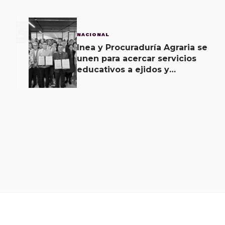
3
NACIONAL
Inea y Procuraduría Agraria se
unen para acercar servicios
educativos a ejidos y
comunas