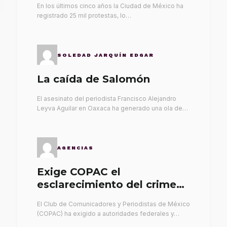
En los últimos cinco años la Ciudad de México ha
registrado 25 mil protestas, lo…
SOLEDAD JARQUÍN EDGAR
La caída de Salomón
El asesinato del periodista Francisco Alejandro
Leyva Aguilar en Oaxaca ha generado una ola de…
AGENCIAS
Exige COPAC el
esclarecimiento del crimen
de Alex Leyva
El Club de Comunicadores y Periodistas de México
(COPAC) ha exigido a autoridades federales y…