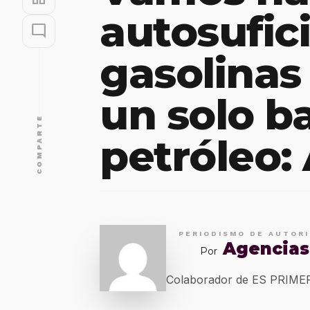
autosufic
mode_comment
gasolinas
un solo ba
COMPARTE
petróleo
PERIODISMO DE AUTOR
Agencias
Por
Colaborador de ES PRIM