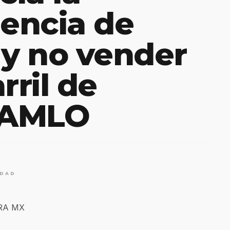
iencia de
 y no vender
rril de
: AMLO
IDAD
ERA MX