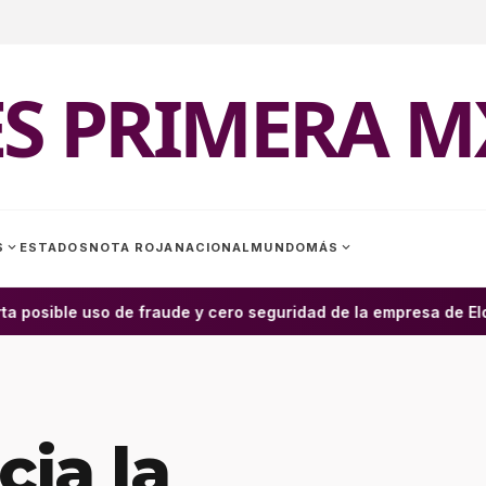
ES PRIMERA M
expand_more
expand_more
S
ESTADOS
NOTA ROJA
NACIONAL
MUNDO
MÁS
ta posible uso de fraude y cero seguridad de la empresa de Elon
ia la