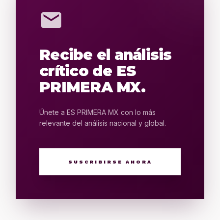
mail
Recibe el análisis
crítico de ES
PRIMERA MX.
Únete a ES PRIMERA MX con lo más
relevante del análisis nacional y global.
SUSCRIBIRSE AHORA