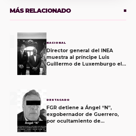
MÁS RELACIONADO
1
NACIONAL
Director general del INEA
muestra al príncipe Luis
Guillermo de Luxemburgo el
museo vivo del muralismo.
2
DESTACADO
FGR detiene a Ángel “N”,
exgobernador de Guerrero,
por ocultamiento de
evidencias en caso
Ayotzinapa