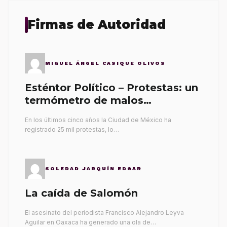
Firmas de Autoridad
MIGUEL ÁNGEL CASIQUE OLIVOS
Esténtor Político – Protestas: un
termómetro de malos
gobernantes
En los últimos cinco años la Ciudad de México ha
registrado 25 mil protestas, lo…
SOLEDAD JARQUÍN EDGAR
La caída de Salomón
El asesinato del periodista Francisco Alejandro Leyva
Aguilar en Oaxaca ha generado una ola de…