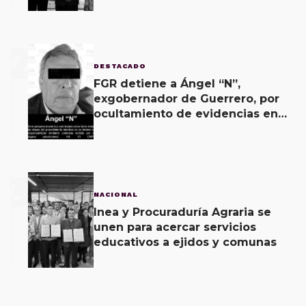
muralismo.
2
DESTACADO
FGR detiene a Ángel “N”,
exgobernador de Guerrero, por
ocultamiento de evidencias en
caso Ayotzinapa
3
NACIONAL
Inea y Procuraduría Agraria se
unen para acercar servicios
educativos a ejidos y comunas