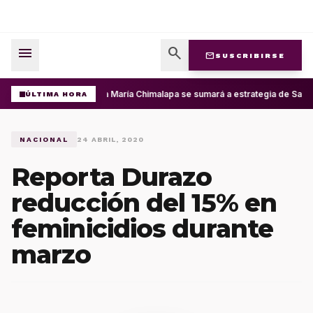
menu
search
mail
SUSCRIBIRSE
Santa María Chimalapa se sumará a estrategia de San M
ÚLTIMA HORA
NACIONAL
24 ABRIL, 2020
Reporta Durazo
reducción del 15% en
feminicidios durante
marzo