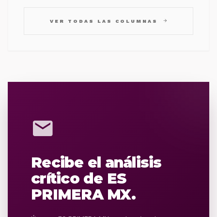
arrow_forward
VER TODAS LAS COLUMNAS
mail
Recibe el análisis
crítico de ES
PRIMERA MX.