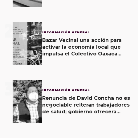
2
INFORMACIÓN GENERAL
Bazar Vecinal una acción para
activar la economía local que
impulsa el Colectivo Oaxaca
Vecinal
3
INFORMACIÓN GENERAL
Renuncia de David Concha no es
negociable reiteran trabajadores
de salud; gobierno ofrecerá
contrapropuesta a demandas