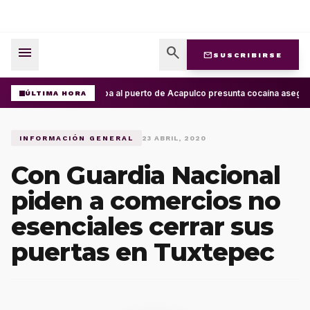
menu
search
mail
SUSCRIBIRSE
Arriba al puerto de Acapulco presunta cocaína asegur
ÚLTIMA HORA
INFORMACIÓN GENERAL
23 ABRIL, 2020
Con Guardia Nacional
piden a comercios no
esenciales cerrar sus
puertas en Tuxtepec