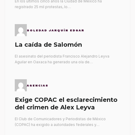
En los últimos cinco años la Ciudad de México ha
registrado 25 mil protestas, lo…
SOLEDAD JARQUÍN EDGAR
La caída de Salomón
El asesinato del periodista Francisco Alejandro Leyva
Aguilar en Oaxaca ha generado una ola de…
AGENCIAS
Exige COPAC el esclarecimiento
del crimen de Alex Leyva
El Club de Comunicadores y Periodistas de México
(COPAC) ha exigido a autoridades federales y…