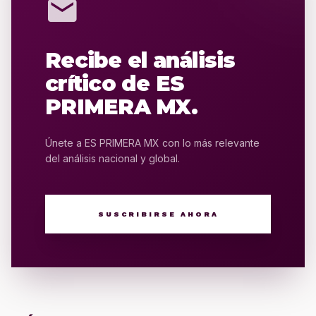
mail
Recibe el análisis
crítico de ES
PRIMERA MX.
Únete a ES PRIMERA MX con lo más relevante
del análisis nacional y global.
SUSCRIBIRSE AHORA