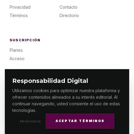
Privacidad
Contacto
Términos
Directorio
SUSCRIPCIÓN
Planes
Acceso
Responsabilidad Digital
Utilizamos cookies para optimizar nuestra plataforma y
ofrecer contenidos alineados a su interés editorial. Al
© 2026 ES PRIMERA MX. ALGUNOS DERECHOS
RESERVADOS / DESIGN
MAKING.MX
continuar navegando, usted consiente el uso de estas
tecnologías.
ACEPTAR TÉRMINOS
PRIVACIDAD