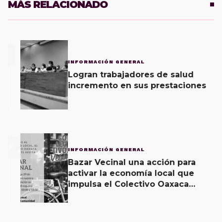
MÁS RELACIONADO
1
INFORMACIÓN GENERAL
Logran trabajadores de salud
incremento en sus prestaciones
2
INFORMACIÓN GENERAL
Bazar Vecinal una acción para
activar la economía local que
impulsa el Colectivo Oaxaca
Vecinal