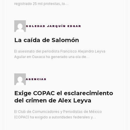
registrado 25 mil protestas, lo…
SOLEDAD JARQUÍN EDGAR
La caída de Salomón
El asesinato del periodista Francisco Alejandro Leyva
Aguilar en Oaxaca ha generado una ola de…
AGENCIAS
Exige COPAC el esclarecimiento
del crimen de Alex Leyva
El Club de Comunicadores y Periodistas de México
(COPAC) ha exigido a autoridades federales y…