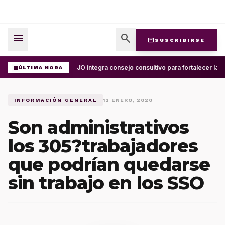
menu
search
mail
SUSCRIBIRSE
UABJO integra consejo consultivo para fortalecer la c
ÚLTIMA HORA
INFORMACIÓN GENERAL
12 ENERO, 2020
Son administrativos
los 305?trabajadores
que podrían quedarse
sin trabajo en los SSO