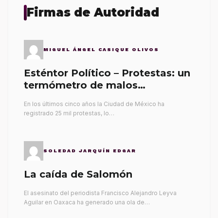
Firmas de Autoridad
MIGUEL ÁNGEL CASIQUE OLIVOS
Esténtor Político – Protestas: un
termómetro de malos
gobernantes
En los últimos cinco años la Ciudad de México ha
registrado 25 mil protestas, lo…
SOLEDAD JARQUÍN EDGAR
La caída de Salomón
El asesinato del periodista Francisco Alejandro Leyva
Aguilar en Oaxaca ha generado una ola de…