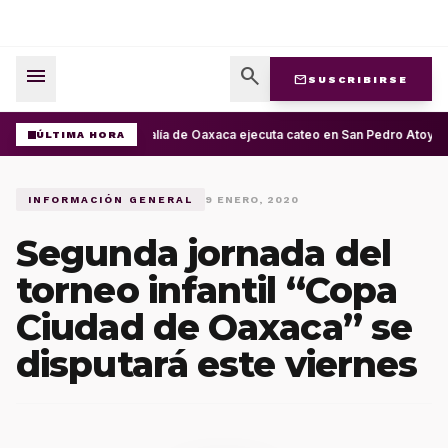
menu
search
mail
SUSCRIBIRSE
Fiscalía de Oaxaca ejecuta cateo en San Pedro Atoyac
ÚLTIMA HORA
INFORMACIÓN GENERAL
9 ENERO, 2020
Segunda jornada del
torneo infantil “Copa
Ciudad de Oaxaca” se
disputará este viernes