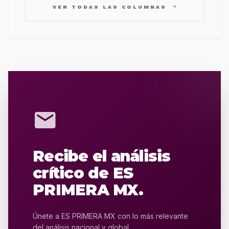
arrow_forward
VER TODAS LAS COLUMNAS
mail
Recibe el análisis
crítico de ES
PRIMERA MX.
Únete a ES PRIMERA MX con lo más relevante
del análisis nacional y global.