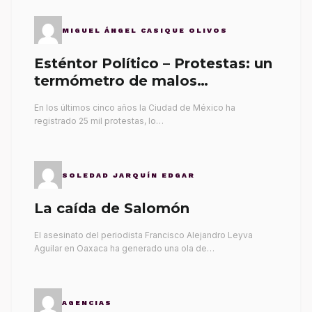
MIGUEL ÁNGEL CASIQUE OLIVOS
Esténtor Político – Protestas: un
termómetro de malos
gobernantes
En los últimos cinco años la Ciudad de México ha
registrado 25 mil protestas, lo…
SOLEDAD JARQUÍN EDGAR
La caída de Salomón
El asesinato del periodista Francisco Alejandro Leyva
Aguilar en Oaxaca ha generado una ola de…
AGENCIAS