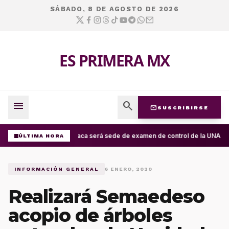
SÁBADO, 8 DE AGOSTO DE 2026
ES PRIMERA MX
menu
search
mail
SUSCRIBIRSE
Oaxaca será sede de examen de control de la UNAM; ap
ÚLTIMA HORA
INFORMACIÓN GENERAL
6 ENERO, 2020
Realizará Semaedeso
acopio de árboles