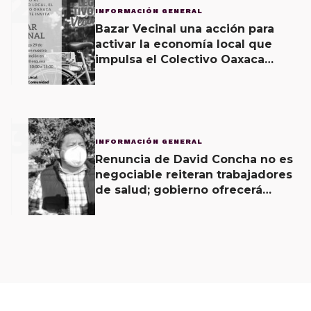
2
INFORMACIÓN GENERAL
Bazar Vecinal una acción para
activar la economía local que
impulsa el Colectivo Oaxaca
Vecinal
3
INFORMACIÓN GENERAL
Renuncia de David Concha no es
negociable reiteran trabajadores
de salud; gobierno ofrecerá
contrapropuesta a demandas