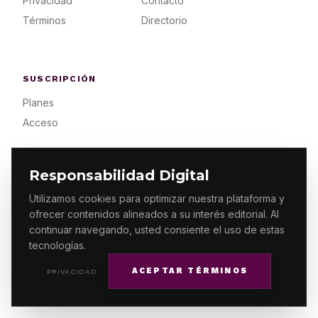
Privacidad
Contacto
Términos
Directorio
SUSCRIPCIÓN
Planes
Acceso
Responsabilidad Digital
Utilizamos cookies para optimizar nuestra plataforma y
ofrecer contenidos alineados a su interés editorial. Al
© 2026 ES PRIMERA MX. ALGUNOS DERECHOS
RESERVADOS / DESIGN
MAKING.MX
continuar navegando, usted consiente el uso de estas
tecnologías.
ACEPTAR TÉRMINOS
PRIVACIDAD