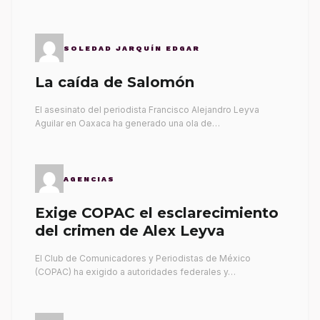
SOLEDAD JARQUÍN EDGAR
La caída de Salomón
El asesinato del periodista Francisco Alejandro Leyva
Aguilar en Oaxaca ha generado una ola de…
AGENCIAS
Exige COPAC el esclarecimiento
del crimen de Alex Leyva
El Club de Comunicadores y Periodistas de México
(COPAC) ha exigido a autoridades federales y…