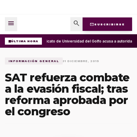
menu
search
mail
SUSCRIBIRSE
Sindicato de Universidad del Golfo acusa a autoridad
ÚLTIMA HORA
INFORMACIÓN GENERAL
31 DICIEMBRE, 2019
SAT refuerza combate
a la evasión fiscal; tras
reforma aprobada por
el congreso