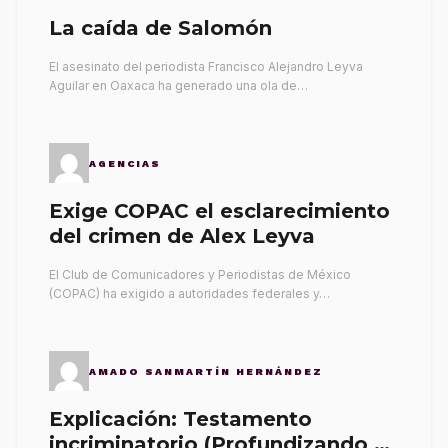
La caída de Salomón
El asesinato del periodista Francisco Alejandro Leyva
Aguilar en Oaxaca ha generado una ola de…
AGENCIAS
Exige COPAC el esclarecimiento
del crimen de Alex Leyva
El Club de Comunicadores y Periodistas de México
(COPAC) ha exigido a autoridades federales y…
AMADO SANMARTÍN HERNÁNDEZ
Explicación: Testamento
incriminatorio (Profundizando su