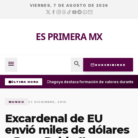
VIERNES, 7 DE AGOSTO DE 2026
ES PRIMERA MX
menu
search
mail
SUSCRIBIRSE
Ray Chagoya destaca formación de valores durante enc
ÚLTIMA HORA
MUNDO
27 DICIEMBRE, 2019
Excardenal de EU
envió miles de dólares