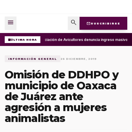
menu
search
mail
SUSCRIBIRSE
Asociación de Avicultores denuncia ingreso masivo d
ÚLTIMA HORA
INFORMACIÓN GENERAL
26 DICIEMBRE, 2019
Omisión de DDHPO y
municipio de Oaxaca
de Juárez ante
agresión a mujeres
animalistas