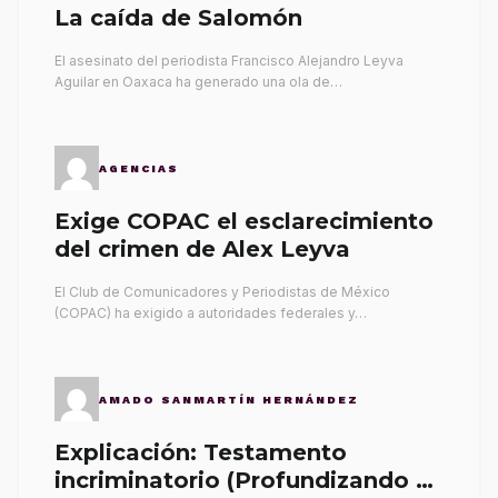
La caída de Salomón
El asesinato del periodista Francisco Alejandro Leyva
Aguilar en Oaxaca ha generado una ola de…
AGENCIAS
Exige COPAC el esclarecimiento
del crimen de Alex Leyva
El Club de Comunicadores y Periodistas de México
(COPAC) ha exigido a autoridades federales y…
AMADO SANMARTÍN HERNÁNDEZ
Explicación: Testamento
incriminatorio (Profundizando su