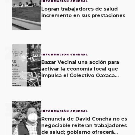
INFORMACIÓN GENERAL
Logran trabajadores de salud
incremento en sus prestaciones
2
INFORMACIÓN GENERAL
Bazar Vecinal una acción para
activar la economía local que
impulsa el Colectivo Oaxaca
Vecinal
3
INFORMACIÓN GENERAL
Renuncia de David Concha no es
negociable reiteran trabajadores
de salud; gobierno ofrecerá