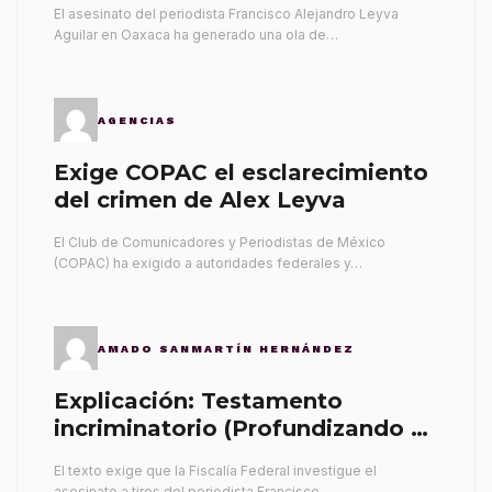
El asesinato del periodista Francisco Alejandro Leyva
Aguilar en Oaxaca ha generado una ola de…
AGENCIAS
Exige COPAC el esclarecimiento
del crimen de Alex Leyva
El Club de Comunicadores y Periodistas de México
(COPAC) ha exigido a autoridades federales y…
AMADO SANMARTÍN HERNÁNDEZ
Explicación: Testamento
incriminatorio (Profundizando su
propia tumba)
El texto exige que la Fiscalía Federal investigue el
asesinato a tiros del periodista Francisco…