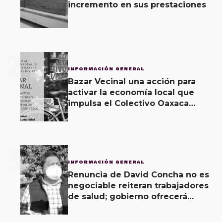
incremento en sus prestaciones
2
INFORMACIÓN GENERAL
Bazar Vecinal una acción para
activar la economía local que
impulsa el Colectivo Oaxaca
Vecinal
3
INFORMACIÓN GENERAL
Renuncia de David Concha no es
negociable reiteran trabajadores
de salud; gobierno ofrecerá
contrapropuesta a demandas