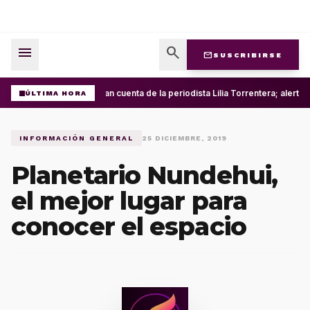
menu
search
mail
SUSCRIBIRSE
Roban cuenta de la periodista Lilia Torrentera; alerta
ÚLTIMA HORA
INFORMACIÓN GENERAL
25 DICIEMBRE, 2019
Planetario Nundehui,
el mejor lugar para
conocer el espacio