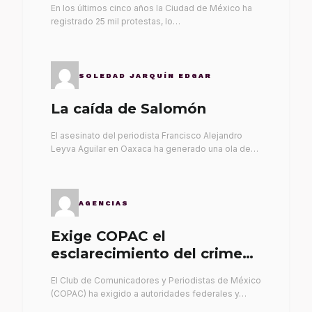
En los últimos cinco años la Ciudad de México ha
registrado 25 mil protestas, lo…
SOLEDAD JARQUÍN EDGAR
La caída de Salomón
El asesinato del periodista Francisco Alejandro
Leyva Aguilar en Oaxaca ha generado una ola de…
AGENCIAS
Exige COPAC el
esclarecimiento del crimen
de Alex Leyva
El Club de Comunicadores y Periodistas de México
(COPAC) ha exigido a autoridades federales y…