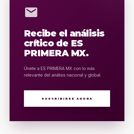
mail
Recibe el análisis
crítico de ES
PRIMERA MX.
Únete a ES PRIMERA MX con lo más
relevante del análisis nacional y global.
SUSCRIBIRSE AHORA