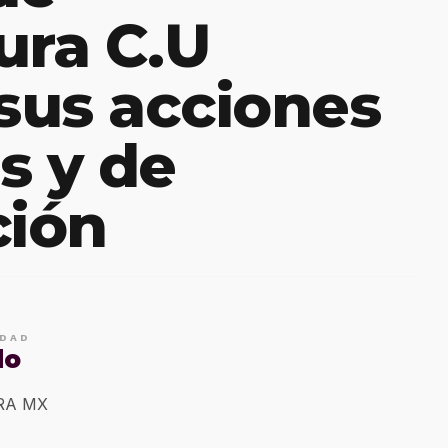
ura C.U
 sus acciones
s y de
ción
IDAD
do
ERA MX