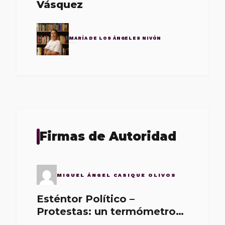
Vásquez
MARÍA DE LOS ÁNGELES NIVÓN
Firmas de Autoridad
MIGUEL ÁNGEL CASIQUE OLIVOS
Esténtor Político –
Protestas: un termómetro
de malos gobernantes