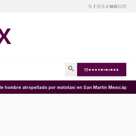
X
search
mail
SUSCRIBIRSE
ombre atropellado por mototaxi en San Martín Mexicápam y recl