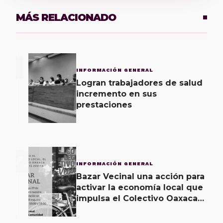
MÁS RELACIONADO
1
INFORMACIÓN GENERAL
Logran trabajadores de salud
incremento en sus
prestaciones
2
INFORMACIÓN GENERAL
Bazar Vecinal una acción para
activar la economía local que
impulsa el Colectivo Oaxaca
Vecinal