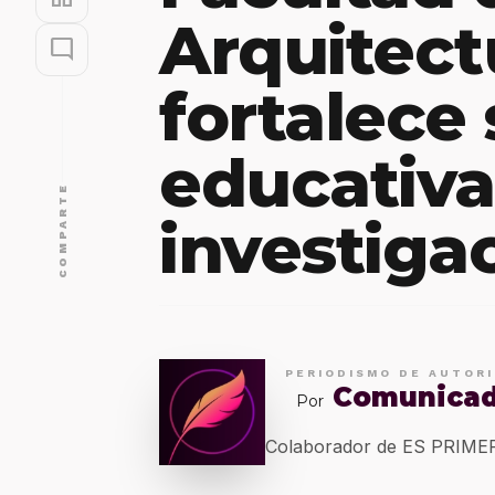
Arquitect
mode_comment
fortalece
educativa
COMPARTE
investiga
PERIODISMO DE AUTOR
Comunica
Por
Colaborador de ES PRIM