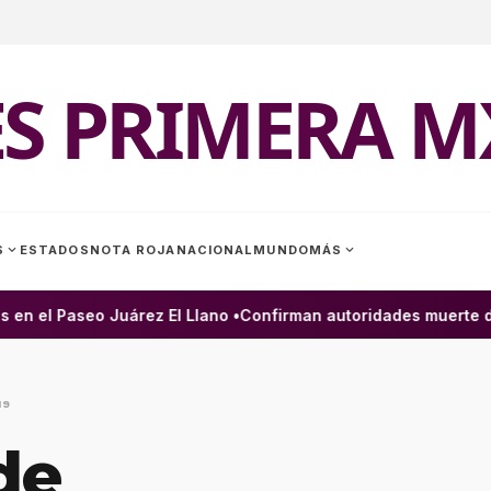
ES PRIMERA M
expand_more
expand_more
S
ESTADOS
NOTA ROJA
NACIONAL
MUNDO
MÁS
n el Paseo Juárez El Llano •
Confirman autoridades muerte de h
19
de