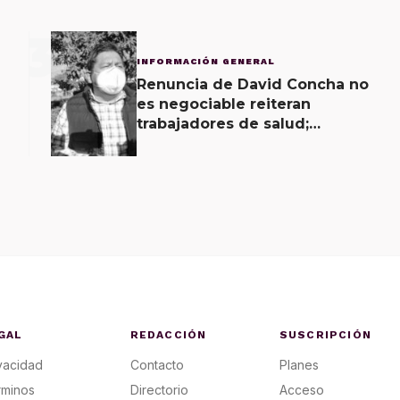
3
INFORMACIÓN GENERAL
Renuncia de David Concha no
es negociable reiteran
trabajadores de salud;
gobierno ofrecerá
contrapropuesta a demandas
GAL
REDACCIÓN
SUSCRIPCIÓN
vacidad
Contacto
Planes
rminos
Directorio
Acceso