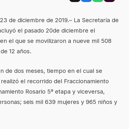
23
de
diciembre
de 2019.
–
La Secretaría
de
ncluyó el pasado
20
de diciembre el
en el que se movilizaron
a
nueve
mil
508
 de 12 años.
ón de dos meses
, tiempo en e
l cual se
realizó el recorrido del Fraccionamiento
onamiento
Rosario 5ª etapa y
viceversa
,
ersonas; seis
mil 639 mujeres y 965 niños y