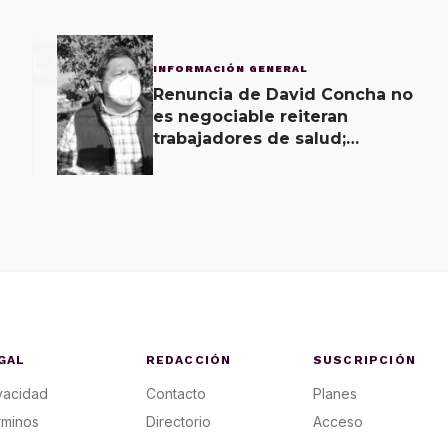
3
INFORMACIÓN GENERAL
Renuncia de David Concha no
es negociable reiteran
trabajadores de salud;
gobierno ofrecerá
contrapropuesta a demandas
GAL
REDACCIÓN
SUSCRIPCIÓN
vacidad
Contacto
Planes
rminos
Directorio
Acceso