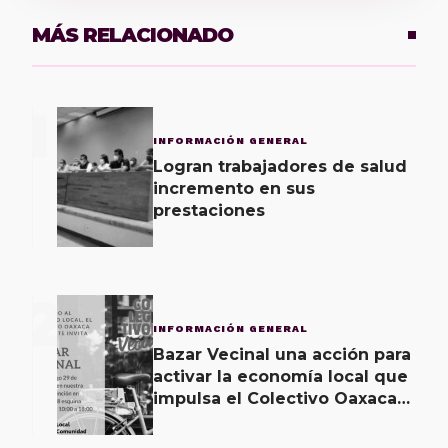
MÁS RELACIONADO
1
INFORMACIÓN GENERAL
Logran trabajadores de salud
incremento en sus
prestaciones
2
INFORMACIÓN GENERAL
Bazar Vecinal una acción para
activar la economía local que
impulsa el Colectivo Oaxaca
Vecinal