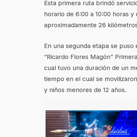
Esta primera ruta brindó servici
horario de 6
:00
a 10
:00
h
o
r
a
s y 
aproximadamente 26
kilómetros
En una segunda etapa se puso 
“Ricardo Flores Magón”
Primer
cual
tuvo una
duración de un
me
tiempo en el cual se
movilizaro
y niños menores de 12 años.