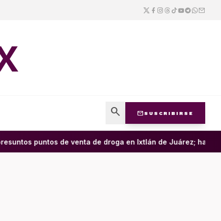
X
search
mail
SUSCRIBIRSE
esuntos puntos de venta de droga en Ixtlán de Juárez; hay cua