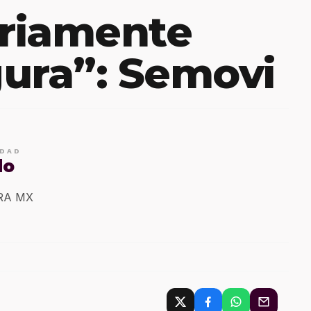
oriamente
ura”: Semovi
IDAD
do
ERA MX