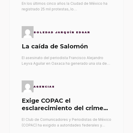
En los últimos cinco años la Ciudad de México ha
registrado 25 mil protestas, lo…
SOLEDAD JARQUÍN EDGAR
La caída de Salomón
El asesinato del periodista Francisco Alejandro
Leyva Aguilar en Oaxaca ha generado una ola de…
AGENCIAS
Exige COPAC el
esclarecimiento del crimen
de Alex Leyva
El Club de Comunicadores y Periodistas de México
(COPAC) ha exigido a autoridades federales y…