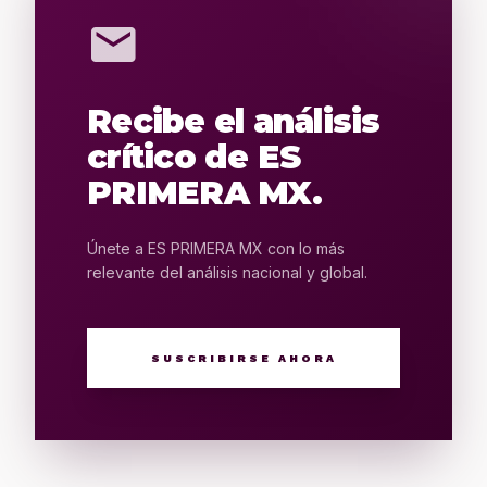
mail
Recibe el análisis
crítico de ES
PRIMERA MX.
Únete a ES PRIMERA MX con lo más
relevante del análisis nacional y global.
SUSCRIBIRSE AHORA