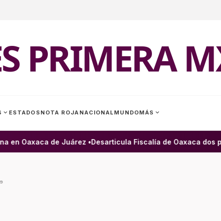
ES PRIMERA M
expand_more
expand_more
S
ESTADOS
NOTA ROJA
NACIONAL
MUNDO
MÁS
a en Oaxaca de Juárez •
Desarticula Fiscalía de Oaxaca dos pr
19