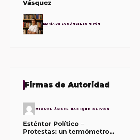
Vásquez
MARÍA DE LOS ÁNGELES NIVÓN
Firmas de Autoridad
MIGUEL ÁNGEL CASIQUE OLIVOS
Esténtor Político –
Protestas: un termómetro
de malos gobernantes