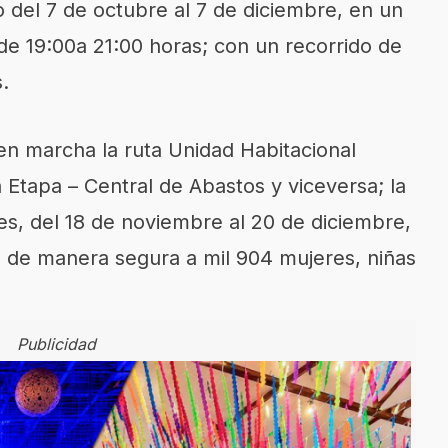
o del 7 de octubre al 7 de diciembre, en un
de 19
:00
a 21
:00
h
o
r
a
s; con un recorrido d
e
.
en marcha la ruta
Unidad Habitacional
a Etapa
– Central de Abastos y viceversa;
la
s, del 18 de noviembre al 20 de diciembre,
n
de manera segura a mil
904
mujeres, niñas
Publicidad