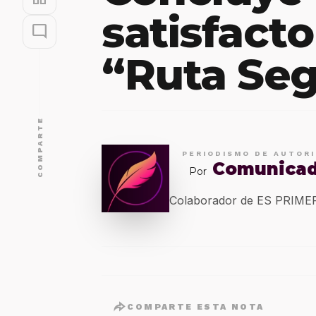
satisfact
mode_comment
“Ruta Seg
COMPARTE
PERIODISMO DE AUTOR
Comunica
Por
Colaborador de ES PRIM
COMPARTE ESTA NOTA