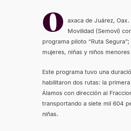
O
axaca de Juárez,
Oax
.
Movilidad (
Semovi
)
co
programa piloto “Ruta Segura”;
mujeres, niñas y niños menores
Este programa tuvo una duraci
habilitaron dos rutas:
la primera
Álamos con dirección al Fracci
transport
ando
a siete mil 604 p
niñas.