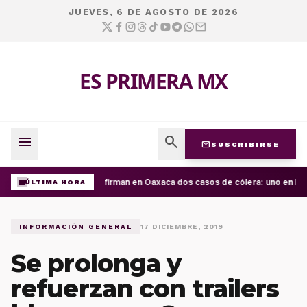
JUEVES, 6 DE AGOSTO DE 2026
ES PRIMERA MX
menu
search
mail
SUSCRIBIRSE
Confirman en Oaxaca dos casos de cólera: uno en la C
ÚLTIMA HORA
INFORMACIÓN GENERAL
17 DICIEMBRE, 2019
Se prolonga y
refuerzan con trailers