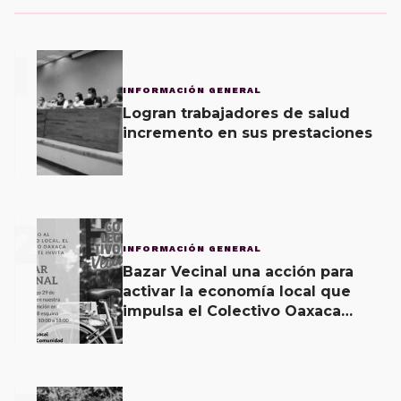
1
INFORMACIÓN GENERAL
Logran trabajadores de salud
incremento en sus prestaciones
2
INFORMACIÓN GENERAL
Bazar Vecinal una acción para
activar la economía local que
impulsa el Colectivo Oaxaca
Vecinal