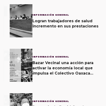
1
INFORMACIÓN GENERAL
Logran trabajadores de salud
incremento en sus prestaciones
2
INFORMACIÓN GENERAL
Bazar Vecinal una acción para
activar la economía local que
impulsa el Colectivo Oaxaca
Vecinal
3
INFORMACIÓN GENERAL