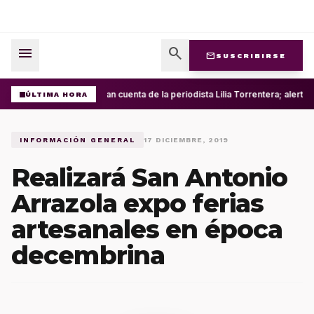
menu
search
mail
SUSCRIBIRSE
Roban cuenta de la periodista Lilia Torrentera; alert
ÚLTIMA HORA
INFORMACIÓN GENERAL
17 DICIEMBRE, 2019
Realizará San Antonio
Arrazola expo ferias
artesanales en época
decembrina