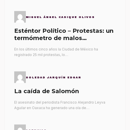
MIGUEL ÁNGEL CASIQUE OLIVOS
Esténtor Político – Protestas: un
termómetro de malos
gobernantes
En los últimos cinco años la Ciudad de México ha
registrado 25 mil protestas, lo…
SOLEDAD JARQUÍN EDGAR
La caída de Salomón
El asesinato del periodista Francisco Alejandro Leyva
Aguilar en Oaxaca ha generado una ola de…