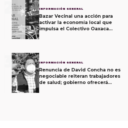
2
INFORMACIÓN GENERAL
Bazar Vecinal una acción para
activar la economía local que
impulsa el Colectivo Oaxaca
Vecinal
3
INFORMACIÓN GENERAL
Renuncia de David Concha no es
negociable reiteran trabajadores
de salud; gobierno ofrecerá
contrapropuesta a demandas