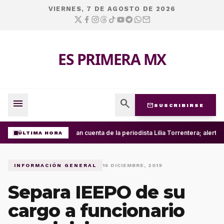
VIERNES, 7 DE AGOSTO DE 2026
ES PRIMERA MX
menu
search
mail
SUSCRIBIRSE
Roban cuenta de la periodista Lilia Torrentera; alert
ÚLTIMA HORA
INFORMACIÓN GENERAL
16 DICIEMBRE, 2019
Separa IEEPO de su
cargo a funcionario